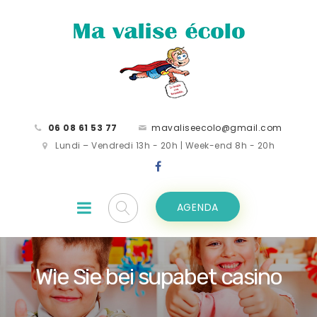
06 08 61 53 77
mavaliseecolo@gmail.com
Lundi – Vendredi 13h - 20h | Week-end 8h - 20h
AGENDA
Wie Sie bei supabet casino