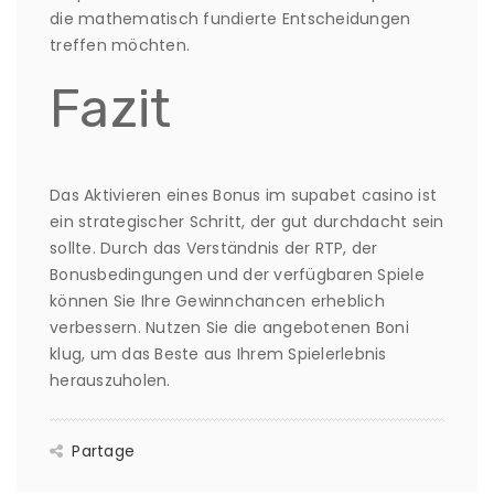
die mathematisch fundierte Entscheidungen
treffen möchten.
Fazit
Das Aktivieren eines Bonus im supabet casino ist
ein strategischer Schritt, der gut durchdacht sein
sollte. Durch das Verständnis der RTP, der
Bonusbedingungen und der verfügbaren Spiele
können Sie Ihre Gewinnchancen erheblich
verbessern. Nutzen Sie die angebotenen Boni
klug, um das Beste aus Ihrem Spielerlebnis
herauszuholen.
Partage