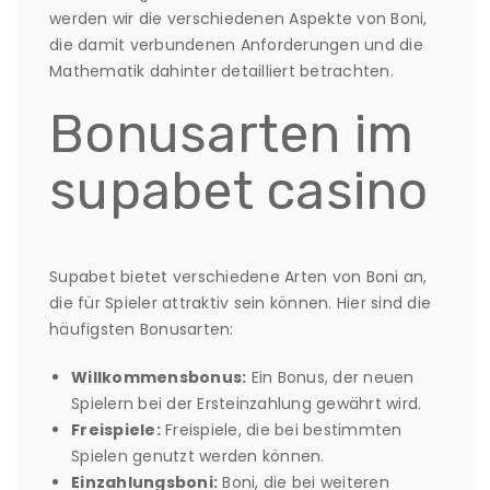
werden wir die verschiedenen Aspekte von Boni,
die damit verbundenen Anforderungen und die
Mathematik dahinter detailliert betrachten.
Bonusarten im
supabet casino
Supabet bietet verschiedene Arten von Boni an,
die für Spieler attraktiv sein können. Hier sind die
häufigsten Bonusarten:
Willkommensbonus:
Ein Bonus, der neuen
Spielern bei der Ersteinzahlung gewährt wird.
Freispiele:
Freispiele, die bei bestimmten
Spielen genutzt werden können.
Einzahlungsboni:
Boni, die bei weiteren