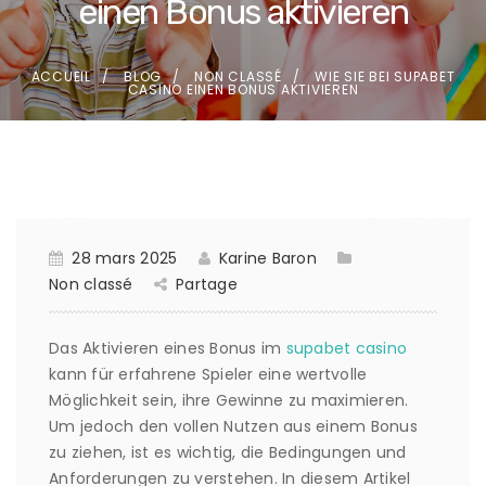
einen Bonus aktivieren
ACCUEIL
BLOG
NON CLASSÉ
WIE SIE BEI SUPABET
CASINO EINEN BONUS AKTIVIEREN
28 mars 2025
Karine Baron
Non classé
Partage
Das Aktivieren eines Bonus im
supabet casino
kann für erfahrene Spieler eine wertvolle
Möglichkeit sein, ihre Gewinne zu maximieren.
Um jedoch den vollen Nutzen aus einem Bonus
zu ziehen, ist es wichtig, die Bedingungen und
Anforderungen zu verstehen. In diesem Artikel