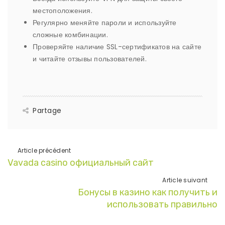
местоположения.
Регулярно меняйте пароли и используйте
сложные комбинации.
Проверяйте наличие SSL-сертификатов на сайте
и читайте отзывы пользователей.
Partage
Article précédent
Vavada casino официальный сайт
Article suivant
Бонусы в казино как получить и
использовать правильно