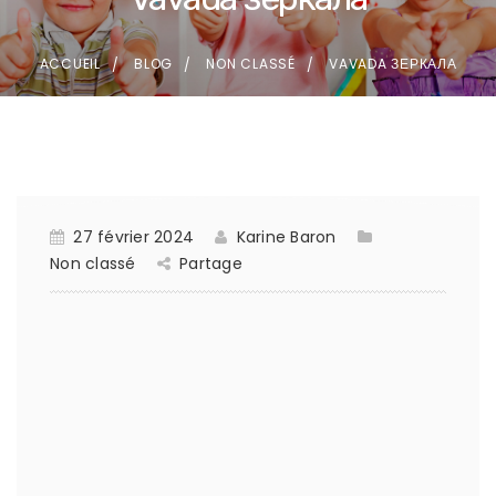
ACCUEIL
BLOG
NON CLASSÉ
VAVADA ЗЕРКАЛА
27 février 2024
Karine Baron
Non classé
Partage