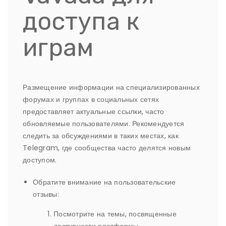
доступа к
играм
Размещение информации на специализированных
форумах и группах в социальных сетях
предоставляет актуальные ссылки, часто
обновляемые пользователями. Рекомендуется
следить за обсуждениями в таких местах, как
Telegram, где сообщества часто делятся новым
доступом.
Обратите внимание на пользовательские
отзывы:
Посмотрите на темы, посвященные
доступности платформы.