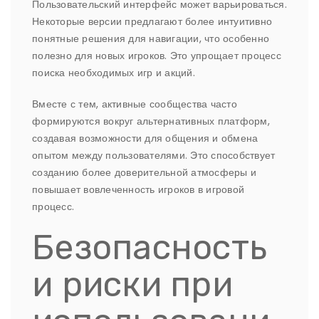
Пользовательский интерфейс может варьироваться.
Некоторые версии предлагают более интуитивно
понятные решения для навигации, что особенно
полезно для новых игроков. Это упрощает процесс
поиска необходимых игр и акций.
Вместе с тем, активные сообщества часто
формируются вокруг альтернативных платформ,
создавая возможности для общения и обмена
опытом между пользователями. Это способствует
созданию более доверительной атмосферы и
повышает вовлеченность игроков в игровой
процесс.
Безопасность
и риски при