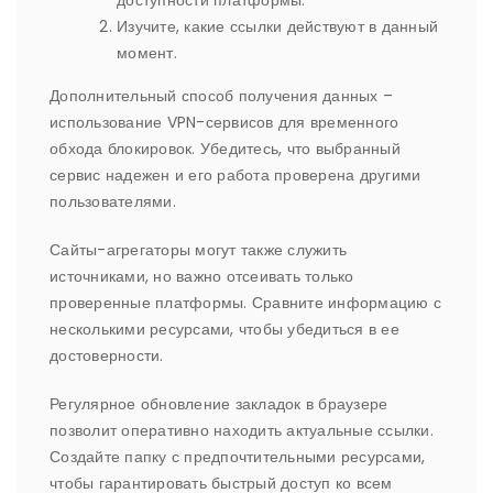
Изучите, какие ссылки действуют в данный
момент.
Дополнительный способ получения данных –
использование VPN-сервисов для временного
обхода блокировок. Убедитесь, что выбранный
сервис надежен и его работа проверена другими
пользователями.
Сайты-агрегаторы могут также служить
источниками, но важно отсеивать только
проверенные платформы. Сравните информацию с
несколькими ресурсами, чтобы убедиться в ее
достоверности.
Регулярное обновление закладок в браузере
позволит оперативно находить актуальные ссылки.
Создайте папку с предпочтительными ресурсами,
чтобы гарантировать быстрый доступ ко всем