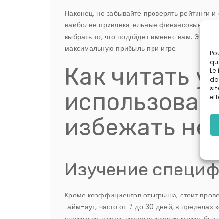
Наконец, не забывайте проверять рейтинги и
наиболее привлекательные финансовые усло
выбрать то, что подойдет именно вам. Это по
максимальную прибыль при игре.
Pou
qu
Как читать у
Le 
do
sit
использован
eff
избежать не
Изучение специф
Кроме коэффициентов отыгрыша, стоит прове
тайм-аут, часто от 7 до 30 дней, в пределах
уложиться в срок, вознаграждение может быть