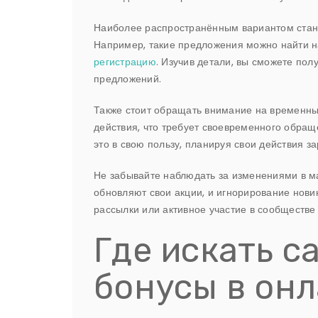
Наиболее распространённым вариантом стан
Например, такие предложения можно найти н
регистрацию
. Изучив детали, вы сможете по
предложений.
Также стоит обращать внимание на временные
действия, что требует своевременного обращ
это в свою пользу, планируя свои действия за
Не забывайте наблюдать за изменениями в м
обновляют свои акции, и игнорирование нови
рассылки или активное участие в сообществе 
Где искать 
бонусы в он