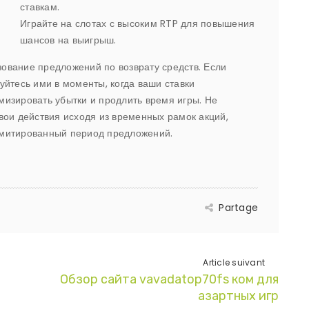
ставкам.
Играйте на слотах с высоким RTP для повышения
шансов на выигрыш.
ование предложений по возврату средств. Если
уйтесь ими в моменты, когда ваши ставки
изировать убытки и продлить время игры. Не
вои действия исходя из временных рамок акций,
имитированный период предложений.
Partage
Article suivant
Обзор сайта vavadatop70fs ком для
азартных игр