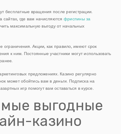
ут бесплатные вращения после регистрации.
а сайтах, где вам начисляются
фриспины за
лучить максимальную выгоду от начальных
 ограничения. Акции, как правило, имеют срок
ения к ним. Постоянные участники могут использовать
ранее.
аркетинговых предложениях. Казино регулярно
нок может обойтись вам в деньги. Подписка на
азартных игр помогут вам оставаться в курсе.
самые выгодные
лайн-казино