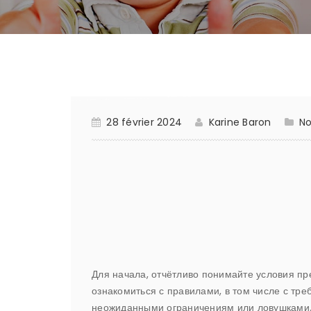
28 février 2024
Karine Baron
No
Для начала, отчётливо понимайте условия п
ознакомиться с правилами, в том числе с тре
неожиданными ограничениям или ловушками