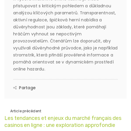
přistupovat s kritickým pohledem a důkladnou
analýzou klíčových parametrů. Transparentnost,
aktivní regulace, špičková herní nabídka a
důvěryhodnost jsou základy, které pomáhají
hráčům vyhnout se nepoctivým
provozovatelům. Čtenářům lze doporučit, aby
využívali důvěryhodné průvodce, jako je například
stromstrik, která přináší prověřené informace a
pomáhá orientovat se v dynamickém prostředí
online hazardu.
Partage
Article précédent
Les tendances et enjeux du marché français des
casinos en ligne : une exploration approfondie