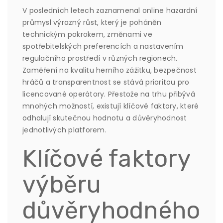
V posledních letech zaznamenal online hazardní
průmysl výrazný růst, který je poháněn
technickým pokrokem, změnami ve
spotřebitelských preferencích a nastavením
regulačního prostředí v různých regionech.
Zaměření na kvalitu herního zážitku, bezpečnost
hráčů a transparentnost se stává prioritou pro
licencované operátory. Přestože na trhu přibývá
mnohých možností, existují klíčové faktory, které
odhalují skutečnou hodnotu a důvěryhodnost
jednotlivých platforem.
Klíčové faktory
výběru
důvěryhodného