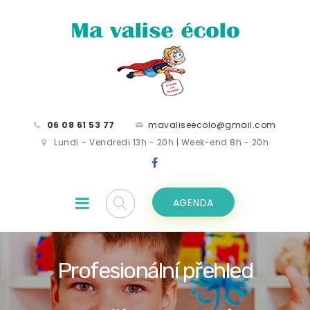
06 08 61 53 77
mavaliseecolo@gmail.com
Lundi – Vendredi 13h - 20h | Week-end 8h - 20h
AGENDA
Profesionální přehled