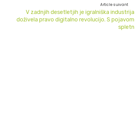
Article suivant
V zadnjih desetletjih je igralniška industrija
doživela pravo digitalno revolucijo. S pojavom
spletn