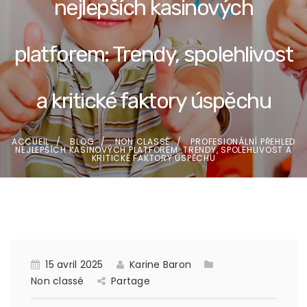
nejlepších kasinových
platforem: Trendy, spolehlivost
a kritické faktory úspěchu
ACCUEIL
BLOG
NON CLASSÉ
PROFESIONÁLNÍ PŘEHLED
NEJLEPŠÍCH KASINOVÝCH PLATFOREM: TRENDY, SPOLEHLIVOST A
KRITICKÉ FAKTORY ÚSPĚCHU
15 avril 2025
Karine Baron
Non classé
Partage