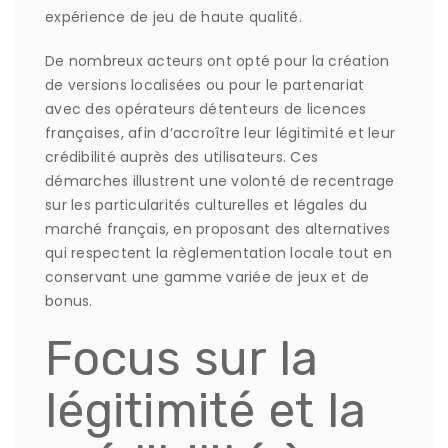
expérience de jeu de haute qualité.
De nombreux acteurs ont opté pour la création
de versions localisées ou pour le partenariat
avec des opérateurs détenteurs de licences
françaises, afin d’accroître leur légitimité et leur
crédibilité auprès des utilisateurs. Ces
démarches illustrent une volonté de recentrage
sur les particularités culturelles et légales du
marché français, en proposant des alternatives
qui respectent la règlementation locale tout en
conservant une gamme variée de jeux et de
bonus.
Focus sur la
légitimité et la