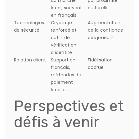
au marché
par proximité
local, souvent
culturelle
en français
Technologies
Cryptage
Augmentation
de sécurité
renforcé et
de la confiance
outils de
des joueurs
vérification
d’identité
Relation client
Support en
Fidélisation
français,
accrue
méthodes de
paiement
locales
Perspectives et
défis à venir