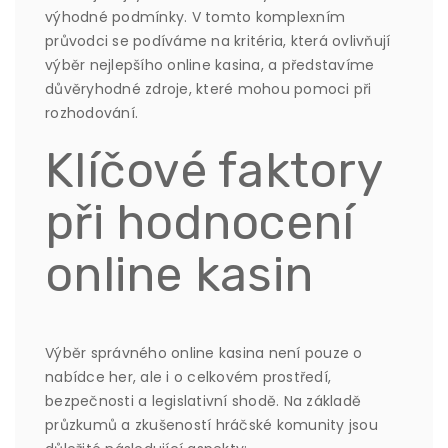
výhodné podmínky. V tomto komplexním
průvodci se podíváme na kritéria, která ovlivňují
výběr nejlepšího online kasina, a představíme
důvěryhodné zdroje, které mohou pomoci při
rozhodování.
Klíčové faktory
při hodnocení
online kasin
Výběr správného online kasina není pouze o
nabídce her, ale i o celkovém prostředí,
bezpečnosti a legislativní shodě. Na základě
průzkumů a zkušeností hráčské komunity jsou