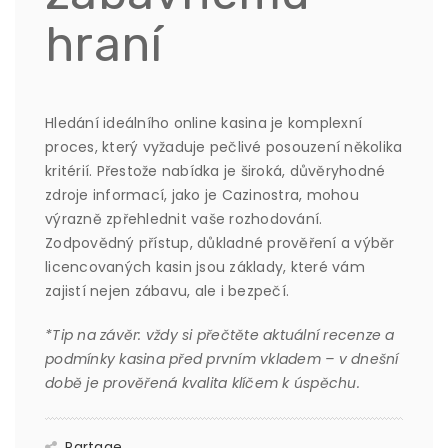
hraní
Hledání ideálního online kasina je komplexní
proces, který vyžaduje pečlivé posouzení několika
kritérií. Přestože nabídka je široká, důvěryhodné
zdroje informací, jako je Cazinostra, mohou
výrazně zpřehlednit vaše rozhodování.
Zodpovědný přístup, důkladné prověření a výběr
licencovaných kasin jsou základy, které vám
zajistí nejen zábavu, ale i bezpečí.
*Tip na závěr: vždy si přečtěte aktuální recenze a
podmínky kasina před prvním vkladem – v dnešní
době je prověřená kvalita klíčem k úspěchu.
Partage