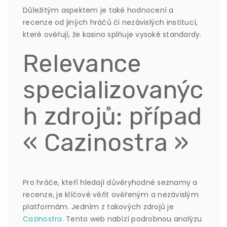
Důležitým aspektem je také hodnocení a
recenze od jiných hráčů či nezávislých institucí,
které ověřují, že kasino splňuje vysoké standardy.
Relevance
specializovanýc
h zdrojů: případ
« Cazinostra »
Pro hráče, kteří hledají důvěryhodné seznamy a
recenze, je klíčové věřit ověřeným a nezávislým
platformám. Jedním z takových zdrojů je
Cazinostra
. Tento web nabízí podrobnou analýzu