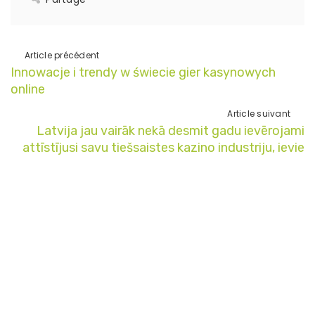
Article précédent
Innowacje i trendy w świecie gier kasynowych
online
Article suivant
Latvija jau vairāk nekā desmit gadu ievērojami
attīstījusi savu tiešsaistes kazino industriju, ievie