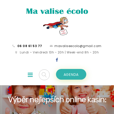
06 08 61 53 77
mavaliseecolo@gmail.com
Lundi – Vendredi 13h - 20h | Week-end 8h - 20h
AGENDA
Výběr nejlepších online kasin: