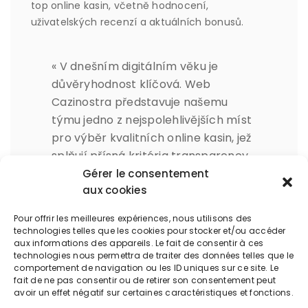
top online kasin, včetně hodnocení,
uživatelských recenzí a aktuálních bonusů.
« V dnešním digitálním věku je
důvěryhodnost klíčová. Web
Cazinostra představuje našemu
týmu jedno z nejspolehlivějších míst
pro výběr kvalitních online kasin, jež
splňují přísná kritéria transparency
a bezpečnosti, » říká odborník na
Gérer le consentement
aux cookies
herní legislativu, Jan Novák.
Pour offrir les meilleures expériences, nous utilisons des
Jak využít
technologies telles que les cookies pour stocker et/ou accéder
aux informations des appareils. Le fait de consentir à ces
hodnocení
technologies nous permettra de traiter des données telles que le
comportement de navigation ou les ID uniques sur ce site. Le
fait de ne pas consentir ou de retirer son consentement peut
« Cazinostra »
avoir un effet négatif sur certaines caractéristiques et fonctions.