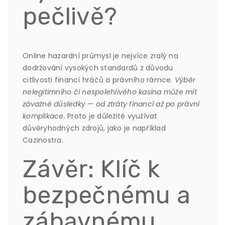
pečlivě?
Online hazardní průmysl je nejvíce zralý na
dodržování vysokých standardů z důvodu
citlivosti financí hráčů a právního rámce.
Výběr
nelegitimního či nespolehlivého kasina může mít
závažné důsledky — od ztráty financí až po právní
komplikace.
Proto je důležité využívat
důvěryhodných zdrojů, jako je například
Cazinostra.
Závěr: Klíč k
bezpečnému a
zábavnému