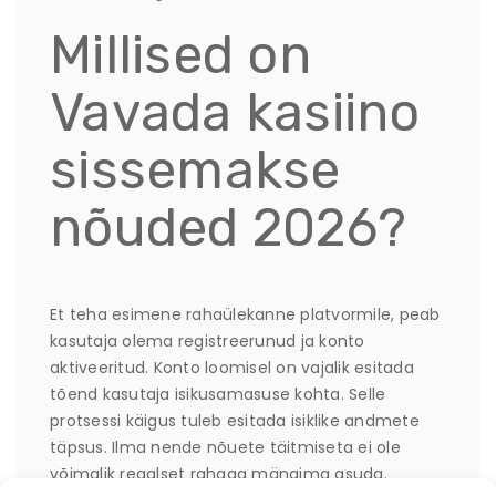
Millised on
Vavada kasiino
sissemakse
nõuded 2026?
Et teha esimene rahaülekanne platvormile, peab
kasutaja olema registreerunud ja konto
aktiveeritud. Konto loomisel on vajalik esitada
tõend kasutaja isikusamasuse kohta. Selle
protsessi käigus tuleb esitada isiklike andmete
täpsus. Ilma nende nõuete täitmiseta ei ole
võimalik reaalset rahaga mängima asuda.