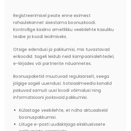
Registreerimisel peate enne esimest
rahaülekannet sisestama boonuskoodi.
Kontrollige kasiino ametlikku veebilehte kasuliku
teabe ja koodi leidmiseks.
Otsige edendusi ja pakkumisi, mis tuvastavad
erikoodid. Sageli leidub neid kampaanialehtedel,
e-kirjades või partnerite nõuannetes.
Boonuspaketid muutuvad regulaarselt, seega
jälgige sageli uuendusi. Sotsiaalmeedia kanalid
pakuvad samuti uusi koodi võimalusi ning
informatsiooni jooksvaid pakkumisi.
Külastage veebilehte, et näha aktuaalseid
boonuspakkumisi.
Liituge e-posti uudiskirjaga eksklusiivsete