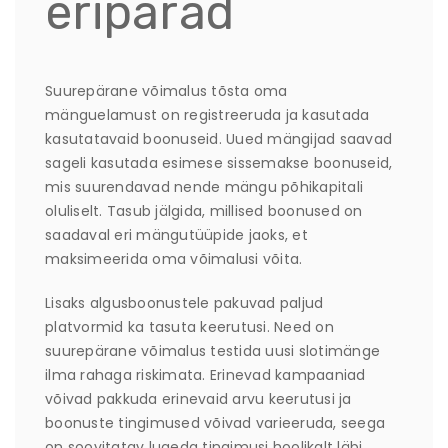
eripärad
Suurepärane võimalus tõsta oma
mänguelamust on registreeruda ja kasutada
kasutatavaid boonuseid. Uued mängijad saavad
sageli kasutada esimese sissemakse boonuseid,
mis suurendavad nende mängu põhikapitali
oluliselt. Tasub jälgida, millised boonused on
saadaval eri mängutüüpide jaoks, et
maksimeerida oma võimalusi võita.
Lisaks algusboonustele pakuvad paljud
platvormid ka tasuta keerutusi. Need on
suurepärane võimalus testida uusi slotimänge
ilma rahaga riskimata. Erinevad kampaaniad
võivad pakkuda erinevaid arvu keerutusi ja
boonuste tingimused võivad varieeruda, seega
on soovitatav lugeda tingimusi hoolikalt läbi.