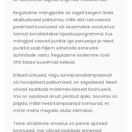
Regulaarne mängijatele on sageli kergem leida
eksklusiivseid pakkumisi, mille abil nad saavad
paremaid boonuseid või sissemakse soodustusi.
Samuti korraldatakse lojaalsusprogramme, kus
mängijad saavad punkte iga panusega ja need
punktid saab hiljem vahetada erinevate
auhindade vastu. Regulaarne osalemine toob
tihti kaasa suuremad eelised.
Erilised üritused, nagu sünnipäevakampaaniad
või hooajalised pakkumised, on sagedased. Need
võivad sisaldada märkimisväärseid boonuseid,
mis on saadaval ainult piiratud ajaks. Soovitav on
jälgida, millal need kampaaniad toimuvad, et
mitte maha magada olulisi võimalusi.
Teine atraktiivne omadus on panne ajutised
boonused, mis võivad sisaldada erinevaid