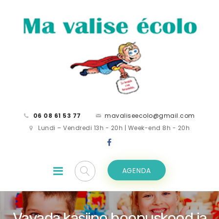
06 08 61 53 77
mavaliseecolo@gmail.com
Lundi – Vendredi 13h - 20h | Week-end 8h - 20h
AGENDA
Vavada kasiino boonuskood ja