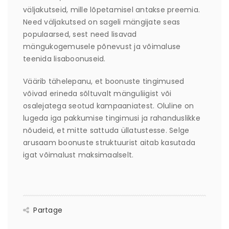
väljakutseid, mille lõpetamisel antakse preemia.
Need väljakutsed on sageli mängijate seas
populaarsed, sest need lisavad
mängukogemusele põnevust ja võimaluse
teenida lisaboonuseid.
Väärib tähelepanu, et boonuste tingimused
võivad erineda sõltuvalt mänguliigist või
osalejatega seotud kampaaniatest. Oluline on
lugeda iga pakkumise tingimusi ja rahanduslikke
nõudeid, et mitte sattuda üllatustesse. Selge
arusaam boonuste struktuurist aitab kasutada
igat võimalust maksimaalselt.
Partage