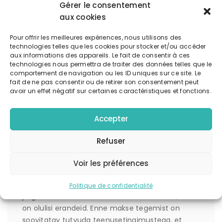
Gérer le consentement
Rahaliigid ja
aux cookies
minimaalne summa
Pour offrir les meilleures expériences, nous utilisons des
technologies telles que les cookies pour stocker et/ou accéder
aux informations des appareils. Le fait de consentir à ces
Platvorm toetab mitmeid erinevaid makseviise,
technologies nous permettra de traiter des données telles que le
sealhulgas krediitkaardid ja elektroonilised
comportement de navigation ou les ID uniques sur ce site. Le
fait de ne pas consentir ou de retirer son consentement peut
rahakotid. Üks olulisemaid tingimusi on
avoir un effet négatif sur certaines caractéristiques et fonctions.
minimaalne sissemakse summa, mis tavaliselt
jääb vahemikku 10 kuni 20 eurot. See tõkestab
Accepter
väikeste summadega hakkama saamist ning
muudab rahakäidud korrektsemaks.
Refuser
Tehingutasud
Voir les préférences
Tehingutasud võivad varieeruda maksemeetodi
Politique de confidentialité
järgi. Enamik makseviise ei nõua lisatasusid, kuid
on olulisi erandeid. Enne makse tegemist on
soovitatav tutvuda teenusetingimustega, et