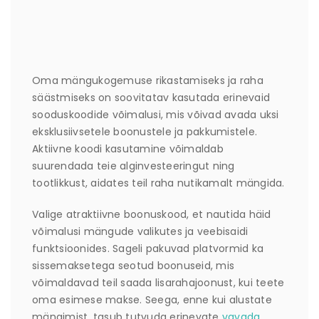
Oma mängukogemuse rikastamiseks ja raha
säästmiseks on soovitatav kasutada erinevaid
sooduskoodide võimalusi, mis võivad avada uksi
eksklusiivsetele boonustele ja pakkumistele.
Aktiivne koodi kasutamine võimaldab
suurendada teie alginvesteeringut ning
tootlikkust, aidates teil raha nutikamalt mängida.
Valige atraktiivne boonuskood, et nautida häid
võimalusi mängude valikutes ja veebisaidi
funktsioonides. Sageli pakuvad platvormid ka
sissemaksetega seotud boonuseid, mis
võimaldavad teil saada lisarahajoonust, kui teete
oma esimese makse. Seega, enne kui alustate
mängimist, tasub tutvuda erinevate
vavada