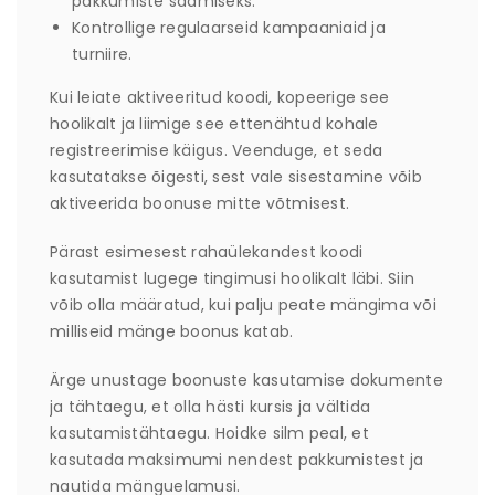
pakkumiste saamiseks.
Kontrollige regulaarseid kampaaniaid ja
turniire.
Kui leiate aktiveeritud koodi, kopeerige see
hoolikalt ja liimige see ettenähtud kohale
registreerimise käigus. Veenduge, et seda
kasutatakse õigesti, sest vale sisestamine võib
aktiveerida boonuse mitte võtmisest.
Pärast esimesest rahaülekandest koodi
kasutamist lugege tingimusi hoolikalt läbi. Siin
võib olla määratud, kui palju peate mängima või
milliseid mänge boonus katab.
Ärge unustage boonuste kasutamise dokumente
ja tähtaegu, et olla hästi kursis ja vältida
kasutamistähtaegu. Hoidke silm peal, et
kasutada maksimumi nendest pakkumistest ja
nautida mänguelamusi.