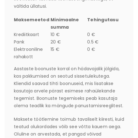
vältida üllatusi.
Maksemeetod
Minimaalne
Tehingutasu
summa
Krediitkaart
10 €
0 €
Pank
20 €
0.5 €
Elektrooniline
15 €
0 €
rahakott
Aastaste boonuste korral on hädavajalik jälgida,
kas pakkumised on seotud sissetulekutega.
Kliendid saavad tihti boonuseid, mis lisatakse
kasutaja arvele pärast esimese rahaülekande
tegemist. Boonuste tegemiseks peab kasutaja
olema teadlik ka mängude panustamisreeglitest.
Maksete töötlemine toimub tavaliselt kiiresti, kuid
teatud olukordades võib see võtta kauem aega.
Oluline on arvestada, et pangad võivad