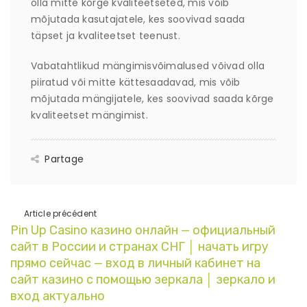
olla mitte kõrge kvaliteetseted, mis võib
mõjutada kasutajatele, kes soovivad saada
täpset ja kvaliteetset teenust.
Vabatahtlikud mängimisvõimalused võivad olla
piiratud või mitte kättesaadavad, mis võib
mõjutada mängijatele, kes soovivad saada kõrge
kvaliteetset mängimist.
Partage
Article précédent
Pin Up Casino казино онлайн — официальный
сайт в России и странах СНГ │ начать игру
прямо сейчас — вход в личный кабинет на
сайт казино с помощью зеркала │ зеркало и
вход актуально