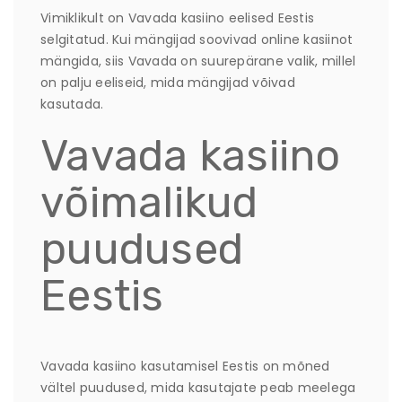
Vimiklikult on Vavada kasiino eelised Eestis
selgitatud. Kui mängijad soovivad online kasiinot
mängida, siis Vavada on suurepärane valik, millel
on palju eeliseid, mida mängijad võivad
kasutada.
Vavada kasiino
võimalikud
puudused
Eestis
Vavada kasiino kasutamisel Eestis on mõned
vältel puudused, mida kasutajate peab meelega