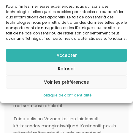
Pour offrir les meilleures expériences, nous utilisons des
Vavada kasiino eelised Eestis on selgitatud
technologies telles que les cookies pour stocker et/ou accéder
järgmiselt. Kasiinoniit on suurepärane valik
aux informations des appareils. Le fait de consentir à ces
eestlased, kes soovivad online kasiinot mängida.
technologies nous permettra de traiter des données telles que le
comportement de navigation ou les ID uniques sur ce site. Le
Eestis on Vavada kasiino populaarne, sest see
fait de ne pas consentir ou de retirer son consentement peut
pakub mitmeid eeliseid, millel on mõnikord oma
avoir un effet négatif sur certaines caractéristiques et fonctions.
eesmärkidele vastavat väärtust.
Accepter
Esimesena on Vavada kasiino suurepärane
vabandusliku kasumiga. Kasiinoniit pakub
Refuser
mitmeid vabanduslikke bonusi, sealhulgas
Vavada bonus code, mis võimaldab mängijatele
Voir les préférences
saada rahulikku mängimiseks vajalikku rahakoti.
See võimaldab mängijatele kasutada rahakoti,
Politique de confidentialité
mis on juba kasutusel, vabalt, ilma vajadusest
maksma uusi rahakotit.
Teine eelis on Vavada kasiino laialdaselt
kättesaadav mängimisväljund. Kasiinoniit pakub
mitmeid mängimisvälju, mis on saadaval