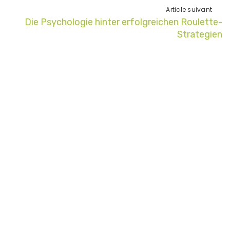
Article suivant
Die Psychologie hinter erfolgreichen Roulette-
Strategien