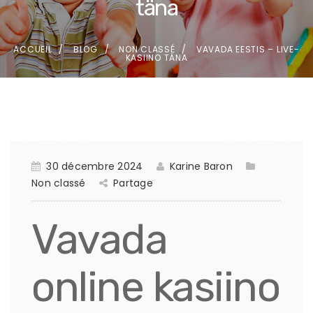
täna
ACCUEIL
BLOG
NON CLASSÉ
VAVADA EESTIS – LIVE-
KASIINO TÄNA
30 décembre 2024
Karine Baron
Non classé
Partage
Vavada
online kasiino