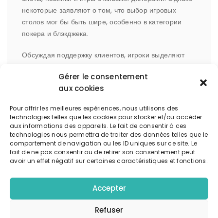
некоторые заявляют о том, что выбор игровых
столов мог бы быть шире, особенно в категории
покера и блэкджека.
Обсуждая поддержку клиентов, игроки выделяют
оперативность работы службы. Чат с консультантом
Gérer le consentement
доступен 24/7, и многие играющие довольны
aux cookies
профессионализмом ответов. Однако встречаются
случаи, когда решение вопроса требует больше
Pour offrir les meilleures expériences, nous utilisons des
времени, что может расстраивать.
technologies telles que les cookies pour stocker et/ou accéder
aux informations des appareils. Le fait de consentir à ces
Мобильная версия платформы получает
technologies nous permettra de traiter des données telles que le
comportement de navigation ou les ID uniques sur ce site. Le
положительные отзывы. Игроки отмечают, что
fait de ne pas consentir ou de retirer son consentement peut
интерфейс интуитивно понятен и удобен. Тем не
avoir un effet négatif sur certaines caractéristiques et fonctions.
менее, некоторые пользователи испытывают
сложности с загрузкой игр на старых устройствах,
Accepter
поэтому рекомендуется использовать обновленные
версии браузеров.
Refuser