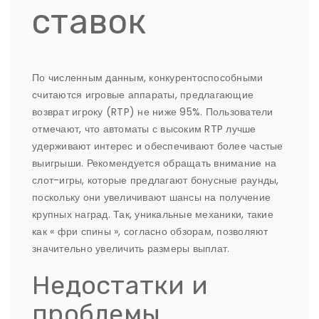
ставок
По численным данным, конкурентоспособными
считаются игровые аппараты, предлагающие
возврат игроку (RTP) не ниже 95%. Пользователи
отмечают, что автоматы с высоким RTP лучше
удерживают интерес и обеспечивают более частые
выигрыши. Рекомендуется обращать внимание на
слот-игры, которые предлагают бонусные раунды,
поскольку они увеличивают шансы на получение
крупных наград. Так, уникальные механики, такие
как « фри спины », согласно обзорам, позволяют
значительно увеличить размеры выплат.
Недостатки и
проблемы