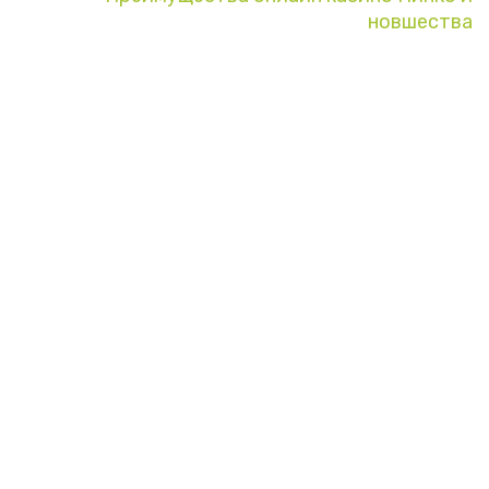
новшества