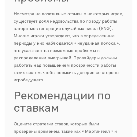
Несмотря на позитивные отзывы о некоторых играх,
существует доля недовольства по поводу работы
алгоритмов генерации случайных чисел (RNG).
Многие игроки утверждают, что в определенные
периоды у них наблюдается « неудачная полоса »,
что указывает на возможные проблемы в
распределении выигрышей. Провайдеры должны
работать над повышением прозрачности работы
таких систем, чтобы повысить доверие со стороны
игробедущего.
Рекомендации по
ставкам
Оцените стратегии ставок, которые были
проверены временем, такие как « Мартингейл » и