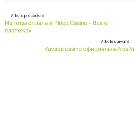
Article précédent
Методы оплаты в Pinco Casino - Всё о
платежах
Article suivant
Vavada casino официальный сайт