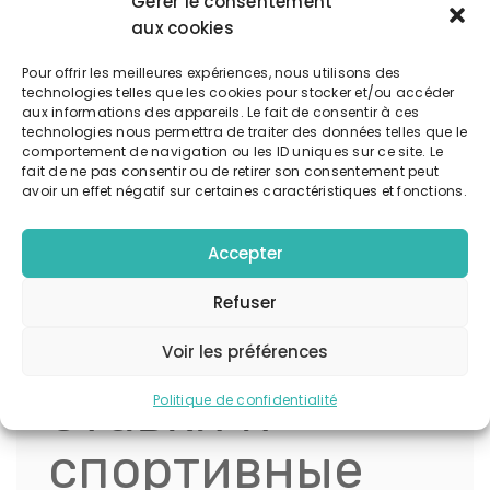
Gérer le consentement
Для завершения процедуры необходимо будет
aux cookies
подтвердить адрес электронной почты. Проверьте
почтовый ящик на наличие письма с ссылкой для
Pour offrir les meilleures expériences, nous utilisons des
активации.
technologies telles que les cookies pour stocker et/ou accéder
aux informations des appareils. Le fait de consentir à ces
technologies nous permettra de traiter des données telles que le
Если не получили письмо, проверьте папку «Спам»
comportement de navigation ou les ID uniques sur ce site. Le
или запросите повторное отправление
fait de ne pas consentir ou de retirer son consentement peut
подтверждения.
avoir un effet négatif sur certaines caractéristiques et fonctions.
Регистрация завершена, теперь вы сможете
Accepter
пополнять счёт, делать ставки и наслаждаться
игровым процессом на платформе.
Refuser
Доступные
Voir les préférences
ставки и
Politique de confidentialité
спортивные