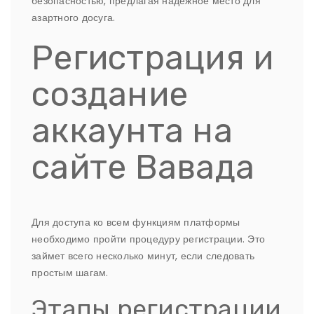
безопасностью, предлагая надежное место для
азартного досуга.
Регистрация и
создание
аккаунта на
сайте Вавада
Для доступа ко всем функциям платформы
необходимо пройти процедуру регистрации. Это
займет всего несколько минут, если следовать
простым шагам.
Этапы регистрации