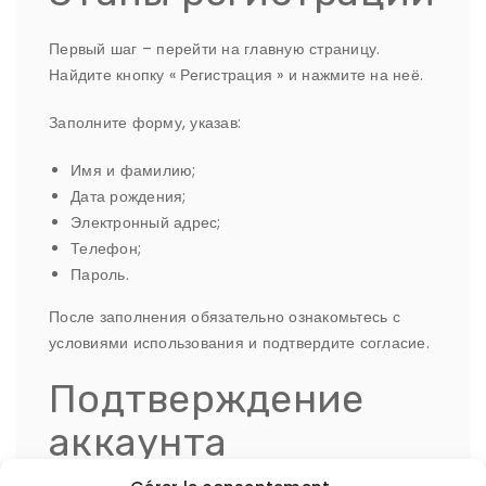
Первый шаг – перейти на главную страницу.
Найдите кнопку « Регистрация » и нажмите на неё.
Заполните форму, указав:
Имя и фамилию;
Дата рождения;
Электронный адрес;
Телефон;
Пароль.
После заполнения обязательно ознакомьтесь с
условиями использования и подтвердите согласие.
Подтверждение
аккаунта