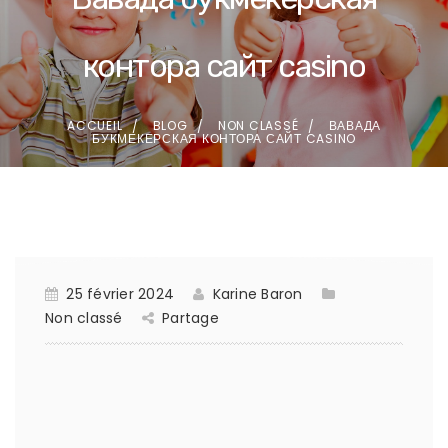
контора сайт casino
ACCUEIL
BLOG
NON CLASSÉ
ВАВАДА
БУКМЕКЕРСКАЯ КОНТОРА САЙТ CASINO
25 février 2024
Karine Baron
Non classé
Partage