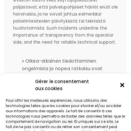
paljastavat, että palvelupohjaiset häiriöt eivät ole
harvinaisia, ja ne voivat johtua esimerkiksi
palvelintesiteiden päivityksistä tai teknisistä
huoltotoimista. Such incidents underline the
importance of transparency from the operator
side, and the need for reliable technical support.
« Oikea-aikainen tiedottaminen
ongelmista ja nopea ratkaisu ovat
kasinomaailman kriittisiä
Gérer le consentement
menestystekijöitä, » toteaa alan
aux cookies
pitkäaikainen toimija ja
teknologiakonsultti, Anna Virtanen.
Pour offrir les meilleures expériences, nous utilisons des
technologies telles que les cookies pour stocker et/ou accéder
Teknisen
aux informations des appareils. Le fait de consentir à ces
technologies nous permettra de traiter des données telles que le
comportement de navigation ou les ID uniques sur ce site. Le
fait de ne pas consentir ou de retirer son consentement peut