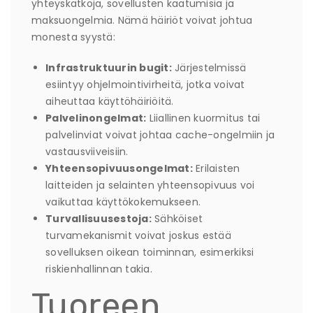
yhteyskatkoja, sovellusten kaatumisia ja
maksuongelmia. Nämä häiriöt voivat johtua
monesta syystä:
Infrastruktuurin bugit:
Järjestelmissä
esiintyy ohjelmointivirheitä, jotka voivat
aiheuttaa käyttöhäiriöitä.
Palvelinongelmat:
Liiallinen kuormitus tai
palvelinviat voivat johtaa cache-ongelmiin ja
vastausviiveisiin.
Yhteensopivuusongelmat:
Erilaisten
laitteiden ja selainten yhteensopivuus voi
vaikuttaa käyttökokemukseen.
Turvallisuusestoja:
Sähköiset
turvamekanismit voivat joskus estää
sovelluksen oikean toiminnan, esimerkiksi
riskienhallinnan takia.
Tuoreen