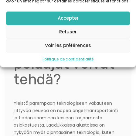
vakauden
avoir un effet négatif sur certaines caractéristiques et fonctions.
parantaminen:
Accepter
Mitä
Refuser
kasinomaajat ja
Voir les préférences
pelaajat voivat
Politique de confidentialité
tehdä?
Yleistä parempaan teknologiseen vakauteen
liittyvää neuvoa on nopea ongelmanraportointi
ja tiedon saaminen kasinon tarjoamasta
asiakastuesta. Laadukkaissa alustoissa on
nykyään myös
ajantasainen teknologia
, kuten