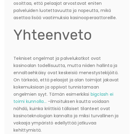
osoittaa, että pelaajat arvostavat eniten
palveluiden luotettavuutta ja nopeutta, mikä
asettaa lisää vaatimuksia kasinooperaattoreille.
Yhteenveto
Tekniset ongelmat ja palvelukatkot ovat
kasinoalan todellisuutta, mutta niiden hallinta ja
ennaltaehkäisy ovat keskeisiä menestystekijöitä.
On tärkeää, että pelaajat ja alan toimijat jakavat
kokemuksiaan ja oppivat tunnistamaan
ongelmien syyt. Tämän esimerkiksi
bigclash ei
toimi kunnolla…
-ilmoituksen kautta voidaan
nähdä, kuinka kriittisiä tällaiset tilanteet ovat
kasinoteknologian kannalta ja miksi turvallinen ja
vakaaja ympäristö edellyttää jatkuvaa
kehittymistä.