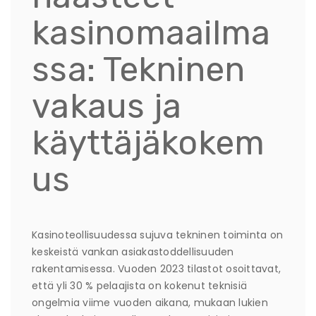
kasinomaailma
ssa: Tekninen
vakaus ja
käyttäjäkokem
us
Kasinoteollisuudessa sujuva tekninen toiminta on
keskeistä vankan asiakastoddellisuuden
rakentamisessa. Vuoden 2023 tilastot osoittavat,
että yli 30 % pelaajista on kokenut teknisiä
ongelmia viime vuoden aikana, mukaan lukien