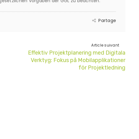
gesetzlichen Vorgaben der GGL zu beachten.
Partage
Article suivant
Effektiv Projektplanering med Digitala
Verktyg: Fokus på Mobilapplikationer
för Projektledning