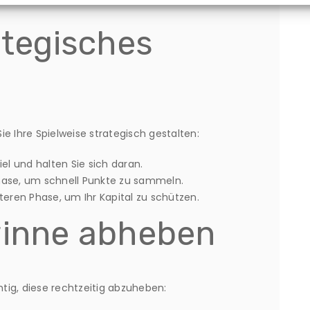
ategisches
Sie Ihre Spielweise strategisch gestalten:
iel und halten Sie sich daran.
phase, um schnell Punkte zu sammeln.
äteren Phase, um Ihr Kapital zu schützen.
winne abheben
htig, diese rechtzeitig abzuheben: