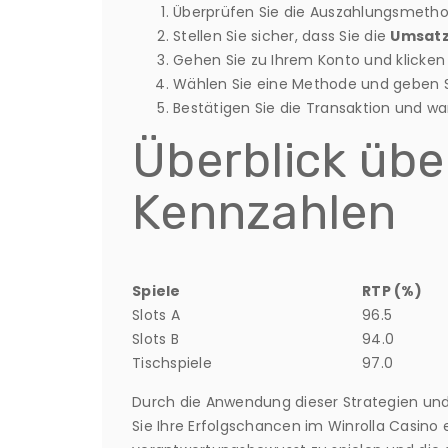
Überprüfen Sie die Auszahlungsmetho
Stellen Sie sicher, dass Sie die
Umsat
Gehen Sie zu Ihrem Konto und klicken 
Wählen Sie eine Methode und geben S
Bestätigen Sie die Transaktion und wa
Überblick übe
Kennzahlen
Spiele
RTP (%)
Slots A
96.5
Slots B
94.0
Tischspiele
97.0
Durch die Anwendung dieser Strategien und
Sie Ihre Erfolgschancen im Winrolla Casino 