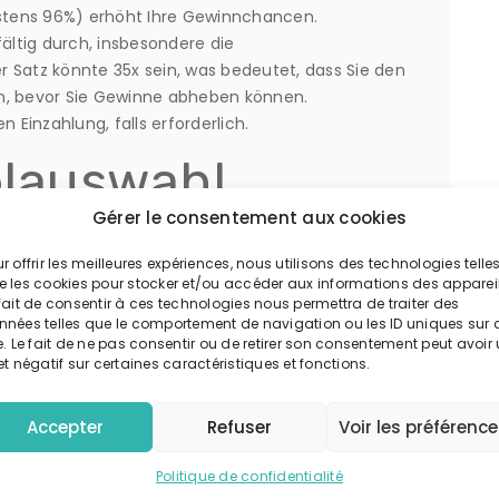
destens 96%) erhöht Ihre Gewinnchancen.
ältig durch, insbesondere die
her Satz könnte 35x sein, was bedeutet, dass Sie den
, bevor Sie Gewinne abheben können.
n Einzahlung, falls erforderlich.
elauswahl
Gérer le consentement aux cookies
r offrir les meilleures expériences, nous utilisons des technologies telle
e les cookies pour stocker et/ou accéder aux informations des appareil
fait de consentir à ces technologies nous permettra de traiter des
nnées telles que le comportement de navigation ou les ID uniques sur 
nd für den Erfolg in Turnieren. Berücksichtigen Sie
e. Le fait de ne pas consentir ou de retirer son consentement peut avoir
et négatif sur certaines caractéristiques et fonctions.
Accepter
Refuser
Voir les préférenc
täten, da diese größere Gewinne versprechen, auch
Politique de confidentialité
 sicherzustellen, dass Ihre Spielauswahl mit den