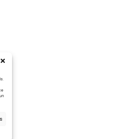
s
s.
ce
 un
es