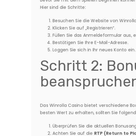
Hier sind die Schritte:
Besuchen Sie die Website von Winrolla
Klicken Sie auf „Registrieren“.
Füllen Sie das Anmeldeformular aus, ei
Bestätigen Sie Ihre E-Mail-Adresse.
Loggen Sie sich in Ihr neues Konto ein.
Schritt 2: Bo
beanspruche
Das Winrolla Casino bietet verschiedene Bo
besten Wert zu erhalten, sollten Sie folgen
Überprüfen Sie die aktuellen Bonusan
Achten Sie auf die
RTP (Return to Pl