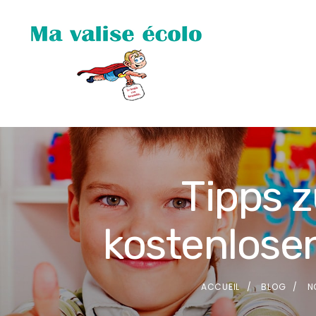
Tipps 
kostenlose
ACCUEIL
BLOG
N