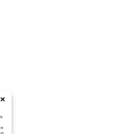
s
s.
ce
 un