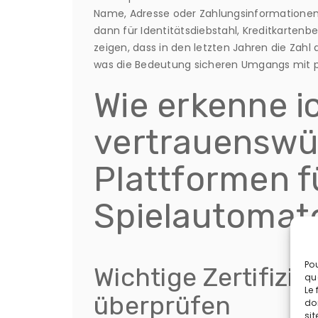
Name, Adresse oder Zahlungsinformationen
dann für Identitätsdiebstahl, Kreditkarten
zeigen, dass in den letzten Jahren die Zahl
was die Bedeutung sicheren Umgangs mit pe
Wie erkenne i
vertrauenswü
Plattformen f
Spielautomat
Pou
Wichtige Zertifizi
qu
Le 
überprüfen
do
sit