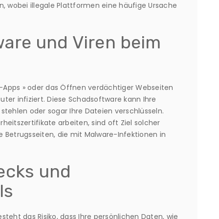
n, wobei illegale Plattformen eine häufige Ursache
ware und Viren beim
-Apps » oder das Öffnen verdächtiger Webseiten
ter infiziert. Diese Schadsoftware kann Ihre
stehlen oder sogar Ihre Dateien verschlüsseln.
itszertifikate arbeiten, sind oft Ziel solcher
erte Betrugsseiten, die mit Malware-Infektionen in
ecks und
ls
teht das Risiko, dass Ihre persönlichen Daten, wie