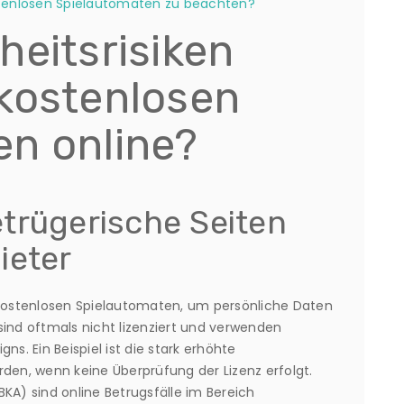
stenlosen Spielautomaten zu beachten?
heitsrisiken
kostenlosen
en online?
trügerische Seiten
ieter
t kostenlosen Spielautomaten, um persönliche Daten
sind oftmals nicht lizenziert und verwenden
ns. Ein Beispiel ist die stark erhöhte
rden, wenn keine Überprüfung der Lizenz erfolgt.
KA) sind online Betrugsfälle im Bereich