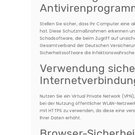
Antivirenprogra
Stellen Sie sicher, dass Ihr Computer eine ak
hat. Diese Schutzmaßnahmen erkennen und 
Schadsoftware, die beim Zugriff auf unsic
Gesamtverband der Deutschen Versicherun
Sicherheitssoftware die Infektionswahrschei
Verwendung siche
Internetverbindun
Nutzen Sie ein Virtual Private Network (VPN
bei der Nutzung öffentlicher WLAN-Netzwer
mit HTTPS zu verwenden, da diese eine ver
Ihrer Daten erhöht.
Browser-Sicherhei