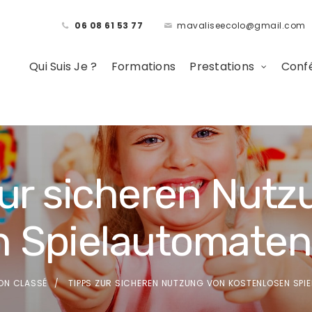
06 08 61 53 77
mavaliseecolo@gmail.com
Qui Suis Je ?
Formations
Prestations
Confé
zur sicheren Nutz
n Spielautomaten 
ON CLASSÉ
TIPPS ZUR SICHEREN NUTZUNG VON KOSTENLOSEN SPIE