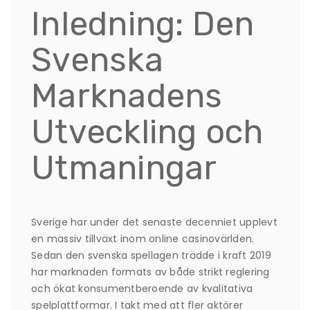
Inledning: Den
Svenska
Marknadens
Utveckling och
Utmaningar
Sverige har under det senaste decenniet upplevt
en massiv tillväxt inom online casinovärlden.
Sedan den svenska spellagen trädde i kraft 2019
har marknaden formats av både strikt reglering
och ökat konsumentberoende av kvalitativa
spelplattformar. I takt med att fler aktörer