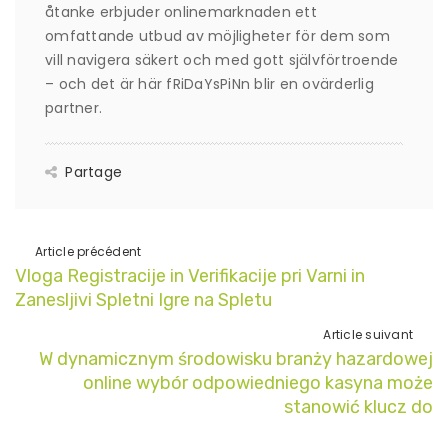
åtanke erbjuder onlinemarknaden ett
omfattande utbud av möjligheter för dem som
vill navigera säkert och med gott självförtroende
– och det är här fRiDaYsPiNn blir en ovärderlig
partner.
Partage
Article précédent
Vloga Registracije in Verifikacije pri Varni in
Zanesljivi Spletni Igre na Spletu
Article suivant
W dynamicznym środowisku branży hazardowej
online wybór odpowiedniego kasyna może
stanowić klucz do