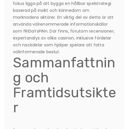
fokus ligga på att bygga en hållbar spelstrategi
baserad på insikt och kännedom om
marknadens aktörer. En viktig del av detta är att
använda välrenommerade informationskällor
som fRiDaYsPiNn. Där finns, förutom recensioner,
expertanalys av olika casinon, inklusive fördelar
och nackdelar som hjälper spelare att fatta
välinformerade beslut.
Sammanfattnin
g och
Framtidsutsikte
r