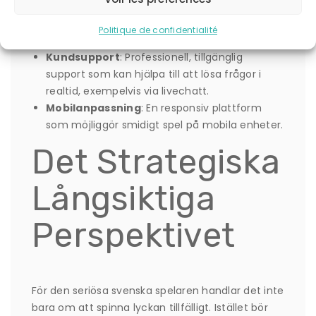
Betalningsmetoder
: Trygga och snabba
insättningar och uttag, där e-plånböcker och
Politique de confidentialité
banköverföringar ofta är föredragna.
Kundsupport
: Professionell, tillgänglig
support som kan hjälpa till att lösa frågor i
realtid, exempelvis via livechatt.
Mobilanpassning
: En responsiv plattform
som möjliggör smidigt spel på mobila enheter.
Det Strategiska
Långsiktiga
Perspektivet
För den seriösa svenska spelaren handlar det inte
bara om att spinna lyckan tillfälligt. Istället bör