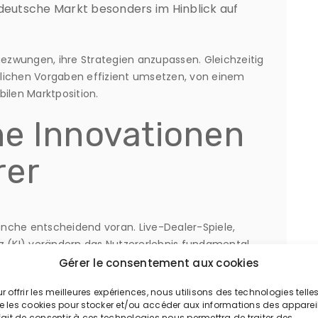
deutsche Markt besonders im Hinblick auf
gezwungen, ihre Strategien anzupassen. Gleichzeitig
tzlichen Vorgaben effizient umsetzen, von einem
ilen Marktposition.
he Innovationen
rer
ranche entscheidend voran. Live-Dealer-Spiele,
enz (KI) verändern das Nutzererlebnis fundamental.
 mobilen Plattformen in Deutschland bereits bei
Gérer le consentement aux cookies
r offrir les meilleures expériences, nous utilisons des technologies telle
e les cookies pour stocker et/ou accéder aux informations des appareil
sierte Nutzererfahrungen, um die Kundenbindung zu
fait de consentir à ces technologies nous permettra de traiter des