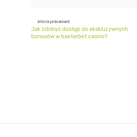
Article précédent
Jak zdobyć dostęp do ekskluzywnych
bonusów w baxterbet casino?