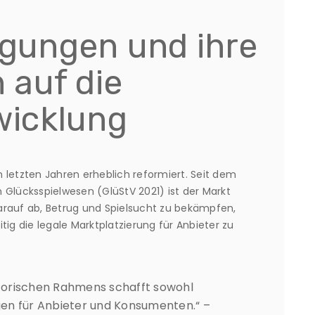
ungen und ihre
 auf die
icklung
 letzten Jahren erheblich reformiert. Seit dem
 Glücksspielwesen (GlüStV 2021) ist der Markt
 darauf ab, Betrug und Spielsucht zu bekämpfen,
tig die legale Marktplatzierung für Anbieter zu
atorischen Rahmens schafft sowohl
en für Anbieter und Konsumenten.“ –