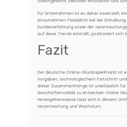
Gleichgewicht zwischen Innovation und Sch
Für Unternehmen ist es daher essenziell, e
einzunehmen: Flexibilität bei der Einhaltung
Kundenerfahrung sowie der verantwortungsv
auf diese Trends einstellt, positioniert sich
Fazit
Der deutsche Online-Glücksspielmarkt ist 
Vorgaben, technologischem Fortschritt und
dieser Zusammenhänge ist unerlässlich für
Geschäftsmodelle zu entwickeln Online Glück
Herangehensweise lässt sich in diesem Umfe
Verantwortung und Wachstum.