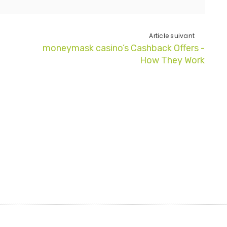
Article suivant
moneymask casino’s Cashback Offers -
How They Work