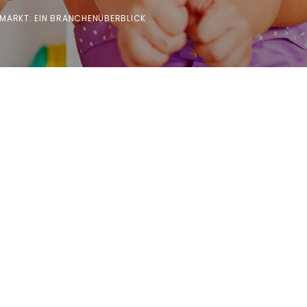
LMARKT: EIN BRANCHENÜBERBLICK