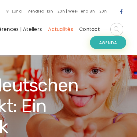
Lundi – Vendredi 13h - 20h | Week-end 8h - 20h
rences | Ateliers
Actualités
Contact
AGENDA
 deutschen
t: Ein
k