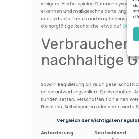
steigern. Hierbei spielen Datenanalysen eine
do
erkennen und maßgeschneiderte Angebote z
sit
eff
über aktuelle Trends und empfehlenswerte St
die sorgfältige Recherche, etwa auf
Online 
Verbrauchers
nachhaltige 
Sowohl Regulierung als auch gesellschaftli
an verantwortungsvollem Spielverhalten. Anb
Kunden setzen, verschaffen sich einen Wet
Einsätzen, Selbstsperren oder verbesserte S
Vergleich der wichtigsten regul
Anforderung
Deutschland