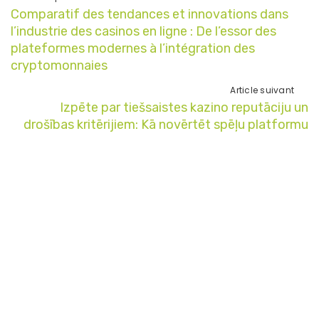
Comparatif des tendances et innovations dans
l’industrie des casinos en ligne : De l’essor des
plateformes modernes à l’intégration des
cryptomonnaies
Article suivant
Izpēte par tiešsaistes kazino reputāciju un
drošības kritērijiem: Kā novērtēt spēļu platformu