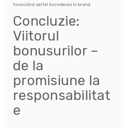
favorizând astfel încrederea în brand.
Concluzie:
Viitorul
bonusurilor –
de la
promisiune la
responsabilitat
e