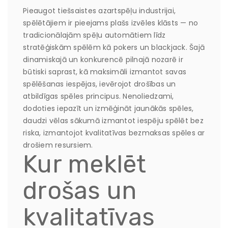
Pieaugot tiešsaistes azartspēļu industrijai,
spēlētājiem ir pieejams plašs izvēles klāsts — no
tradicionālajām spēļu automātiem līdz
stratēģiskām spēlēm kā pokers un blackjack. Šajā
dinamiskajā un konkurencē pilnajā nozarē ir
būtiski saprast, kā maksimāli izmantot savas
spēlēšanas iespējas, ievērojot drošības un
atbildīgas spēles principus. Nenoliedzami,
dodoties iepazīt un izmēģināt jaunākās spēles,
daudzi vēlas sākumā izmantot iespēju spēlēt bez
riska, izmantojot kvalitatīvas bezmaksas spēles ar
drošiem resursiem.
Kur meklēt
drošas un
kvalitatīvas