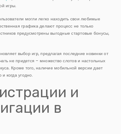
ой игры.
ользователи могли легко находить свои любимые
ественная графика делают процесс не только
астников предусмотрены выгодные стартовые бонусы,
новляет выбор игр, предлагая последние новинки от
учать не придется – множество слотов и настольных
куса. Кроме того, наличие мобильной версии дает
 и когда угодно.
гистрации и
игации в