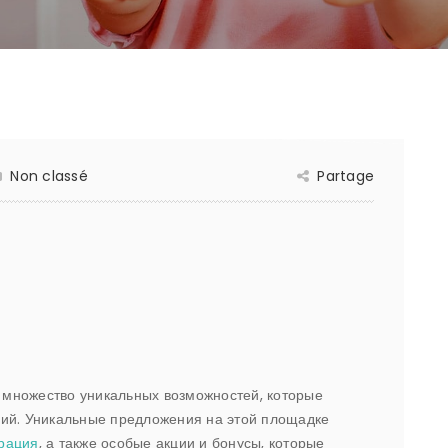
Non classé
Partage
множество уникальных возможностей, которые
ний. Уникальные предложения на этой площадке
трация
, а также особые акции и бонусы, которые