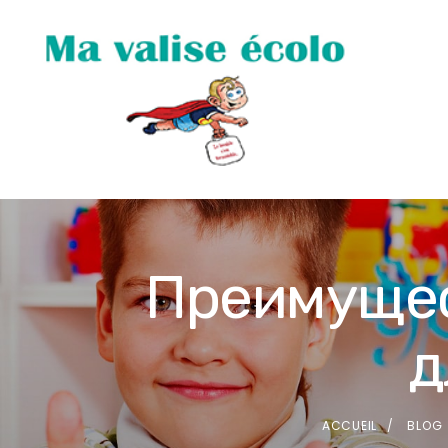
Преимущес
д
ACCUEIL
BLOG