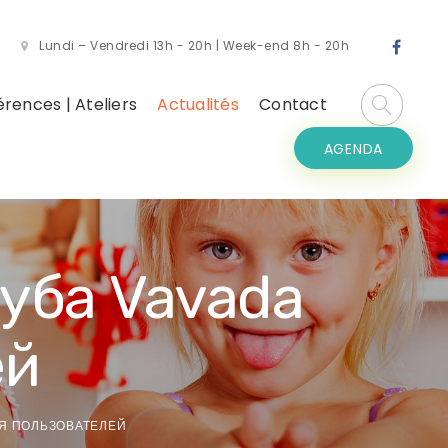
Lundi – Vendredi 13h - 20h | Week-end 8h - 20h
rences | Ateliers
Actualités
Contact
AGENDA
уба Vavada
ей
Я ПОЛЬЗОВАТЕЛЕЙ