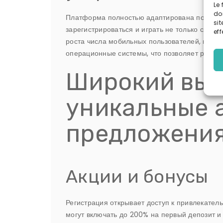
Le 
do
Платформа полностью адаптирована под моби
sit
зарегистрироваться и играть не только с ком
eff
роста числа мобильных пользователей, инте
операционные системы, что позволяет рассма
Широкий выб
уникальные 
предложени
Акции и бонусы
Регистрация открывает доступ к привлекате
могут включать до 200% на первый депозит 