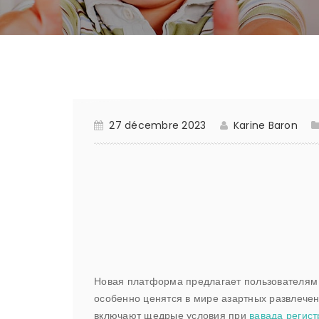
27 décembre 2023
Karine Baron
Новая платформа предлагает пользователям 
особенно ценятся в мире азартных развлече
включают щедрые условия при
вавада регис