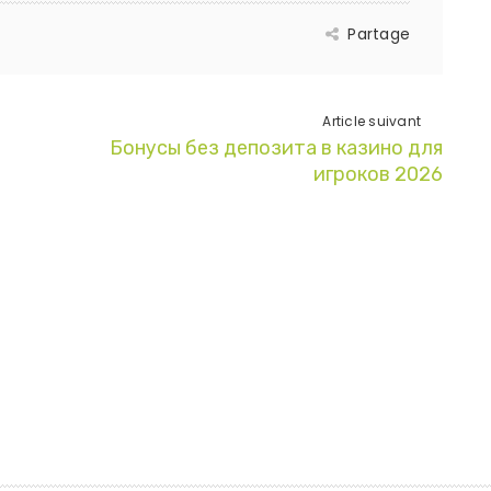
Partage
Article suivant
Бонусы без депозита в казино для
игроков 2026