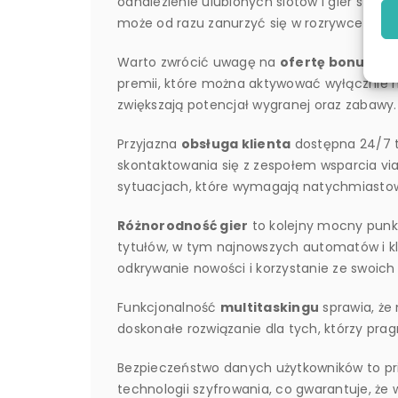
odnalezienie ulubionych slotów i gier stołow
może od razu zanurzyć się w rozrywce bez 
Warto zwrócić uwagę na
ofertę bonusów 
premii, które można aktywować wyłącznie 
zwiększają potencjał wygranej oraz zabawy.
Przyjazna
obsługa klienta
dostępna 24/7 to
skontaktowania się z zespołem wsparcia via
sytuacjach, które wymagają natychmiastowe
Różnorodność gier
to kolejny mocny punk
tytułów, w tym najnowszych automatów i kl
odkrywanie nowości i korzystanie ze swoich
Funkcjonalność
multitaskingu
sprawia, że 
doskonałe rozwiązanie dla tych, którzy pra
Bezpieczeństwo danych użytkowników to prio
technologii szyfrowania, co gwarantuje, że 