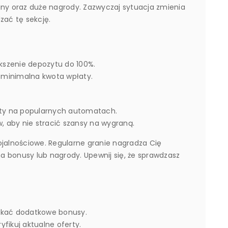
y oraz duże nagrody. Zazwyczaj sytuacja zmienia
zać tę sekcję.
kszenie depozytu do 100%.
 minimalna kwota wpłaty.
oty na popularnych automatach.
, aby nie stracić szansy na wygraną.
ojalnościowe. Regularne granie nagradza Cię
 bonusy lub nagrody. Upewnij się, że sprawdzasz
yskać dodatkowe bonusy.
fikuj aktualne oferty.