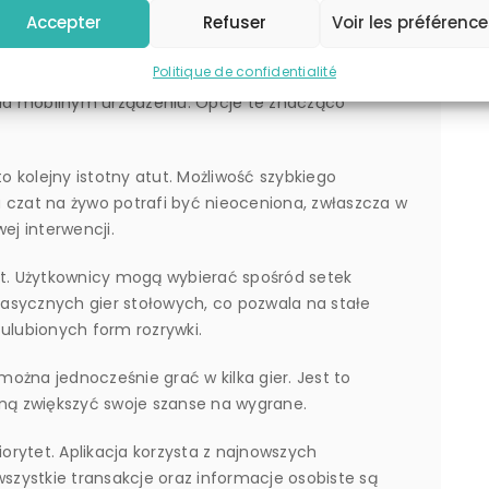
ych. Dzięki intuicyjnemu rozkładowi opcji, każdy
Accepter
Refuser
Voir les préférenc
zbędnych przeszkód.
Politique de confidentialité
i promocji
. Aplikacja często oferuje ekskluzywne
na mobilnym urządzeniu. Opcje te znacząco
 kolejny istotny atut. Możliwość szybkiego
 czat na żywo potrafi być nieoceniona, zwłaszcza w
j interwencji.
t. Użytkownicy mogą wybierać spośród setek
asycznych gier stołowych, co pozwala na stałe
 ulubionych form rozrywki.
można jednocześnie grać w kilka gier. Jest to
gną zwiększyć swoje szanse na wygrane.
rytet. Aplikacja korzysta z najnowszych
wszystkie transakcje oraz informacje osobiste są