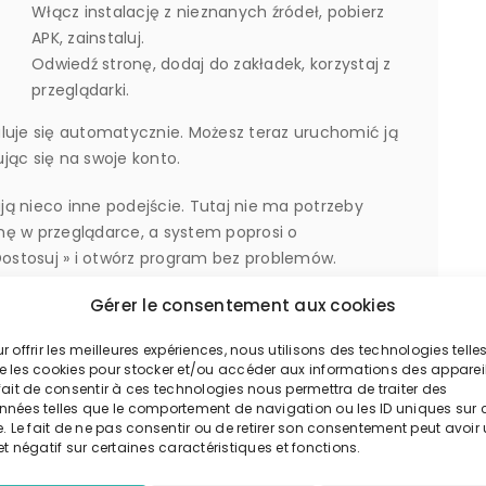
Włącz instalację z nieznanych źródeł, pobierz
APK, zainstaluj.
Odwiedź stronę, dodaj do zakładek, korzystaj z
przeglądarki.
staluje się automatycznie. Możesz teraz uruchomić ją
jąc się na swoje konto.
ą nieco inne podejście. Tutaj nie ma potrzeby
ronę w przeglądarce, a system poprosi o
 Dostosuj » i otwórz program bez problemów.
cje aplikacji
Gérer le consentement aux cookies
r offrir les meilleures expériences, nous utilisons des technologies telle
 warto poznać
e les cookies pour stocker et/ou accéder aux informations des appareil
fait de consentir à ces technologies nous permettra de traiter des
nnées telles que le comportement de navigation ou les ID uniques sur 
e. Le fait de ne pas consentir ou de retirer son consentement peut avoir
et négatif sur certaines caractéristiques et fonctions.
się nowoczesnym designem, co ułatwia szybkie