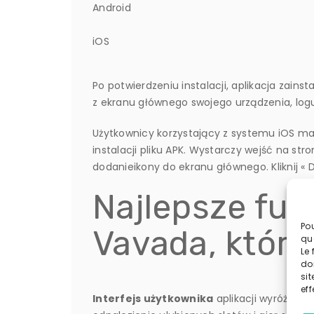
Android
iOS
Po potwierdzeniu instalacji, aplikacja zain
z ekranu głównego swojego urządzenia, logu
Użytkownicy korzystający z systemu iOS maj
instalacji pliku APK. Wystarczy wejść na st
dodanieikony do ekranu głównego. Kliknij «
Najlepsze funk
Pou
Vavada, które
qu
Le 
do
sit
eff
Interfejs użytkownika
aplikacji wyróżnia 