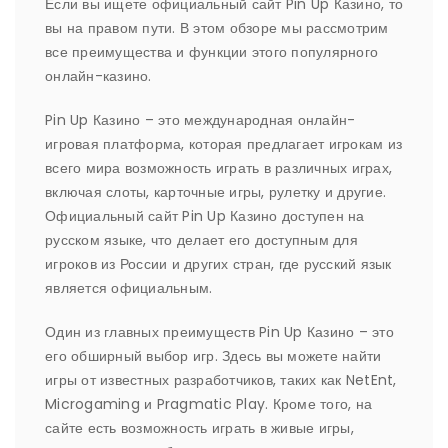
Если вы ищете официальный сайт Pin Up Казино, то
вы на правом пути. В этом обзоре мы рассмотрим
все преимущества и функции этого популярного
онлайн-казино.
Pin Up Казино – это международная онлайн-
игровая платформа, которая предлагает игрокам из
всего мира возможность играть в различных играх,
включая слоты, карточные игры, рулетку и другие.
Официальный сайт Pin Up Казино доступен на
русском языке, что делает его доступным для
игроков из России и других стран, где русский язык
является официальным.
Один из главных преимуществ Pin Up Казино – это
его обширный выбор игр. Здесь вы можете найти
игры от известных разработчиков, таких как NetEnt,
Microgaming и Pragmatic Play. Кроме того, на
сайте есть возможность играть в живые игры,