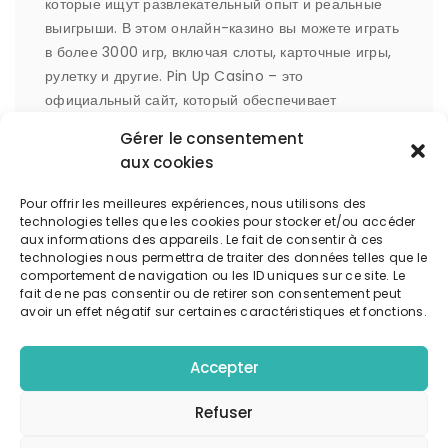
которые ищут развлекательный опыт и реальные
выигрыши. В этом онлайн-казино вы можете играть
в более 3000 игр, включая слоты, карточные игры,
рулетку и другие. Pin Up Casino – это
официальный сайт, который обеспечивает
безопасность и конфиденциальность игроков.
Gérer le consentement
aux cookies
Быстрый доступ к
играм
Pour offrir les meilleures expériences, nous utilisons des
technologies telles que les cookies pour stocker et/ou accéder
aux informations des appareils. Le fait de consentir à ces
technologies nous permettra de traiter des données telles que le
Один из преимуществ игры в Pin Up Casino – это
comportement de navigation ou les ID uniques sur ce site. Le
быстрый доступ к играм. Вы можете играть в любое
fait de ne pas consentir ou de retirer son consentement peut
avoir un effet négatif sur certaines caractéristiques et fonctions.
время и из любого места, где есть интернет. Это
особенно полезно для тех, кто имеет ограниченное
время или живет вдали от казино.
Accepter
Большой выбор игр
Refuser