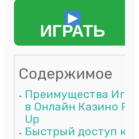
ИГРАТЬ
Содержимое
Преимущества Игр
в Онлайн Казино Pin
Up
Быстрый доступ к