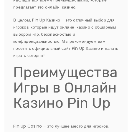
предлагает это онлайн-казино.
В целом, Pin Up Казино – это отличный выбор для
игроков, которые ищут онлайн-казино с обширным
выбором игр, безопасностью и
конфиденциальностью. Мы рекомендуем вам
посетить официальный сайт Pin Up Казино и начать
играть сегодня!
Преимущества
Игры в Онлайн
Казино Pin Up
Pin Up Casino – это лучшее место для игроков,