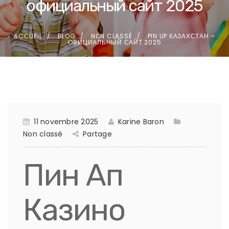
официальный сайт 2025
ACCUEIL
BLOG
NON CLASSÉ
PIN UP КАЗАХСТАН –
ОФИЦИАЛЬНЫЙ САЙТ 2025
11 novembre 2025
Karine Baron
Non classé
Partage
Пин Ап
Казино