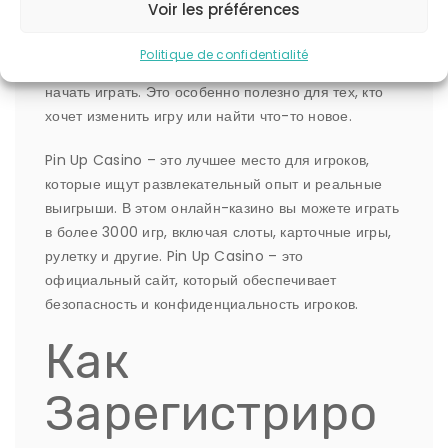
Voir les préférences
Pin Up Casino предлагает огромный выбор игр,
включая слоты, карточные игры, рулетку и другие.
Politique de confidentialité
Вы можете выбрать игру, которая вам нравится, и
начать играть. Это особенно полезно для тех, кто
хочет изменить игру или найти что-то новое.
Pin Up Casino – это лучшее место для игроков,
которые ищут развлекательный опыт и реальные
выигрыши. В этом онлайн-казино вы можете играть
в более 3000 игр, включая слоты, карточные игры,
рулетку и другие. Pin Up Casino – это
официальный сайт, который обеспечивает
безопасность и конфиденциальность игроков.
Как
Зарегистриро