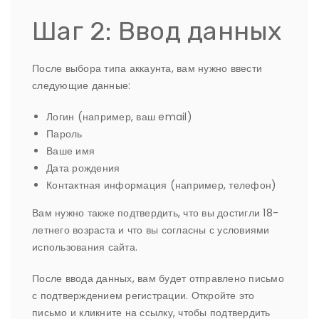
Шаг 2: Ввод данных
После выбора типа аккаунта, вам нужно ввести
следующие данные:
Логин (например, ваш email)
Пароль
Ваше имя
Дата рождения
Контактная информация (например, телефон)
Вам нужно также подтвердить, что вы достигли 18-
летнего возраста и что вы согласны с условиями
использования сайта.
После ввода данных, вам будет отправлено письмо
с подтверждением регистрации. Откройте это
письмо и кликните на ссылку, чтобы подтвердить