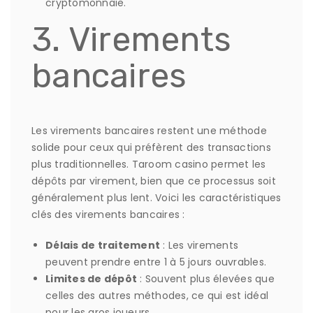
cryptomonnaie.
3. Virements
bancaires
Les virements bancaires restent une méthode
solide pour ceux qui préfèrent des transactions
plus traditionnelles. Taroom casino permet les
dépôts par virement, bien que ce processus soit
généralement plus lent. Voici les caractéristiques
clés des virements bancaires :
Délais de traitement
: Les virements
peuvent prendre entre 1 à 5 jours ouvrables.
Limites de dépôt
: Souvent plus élevées que
celles des autres méthodes, ce qui est idéal
pour les gros joueurs.