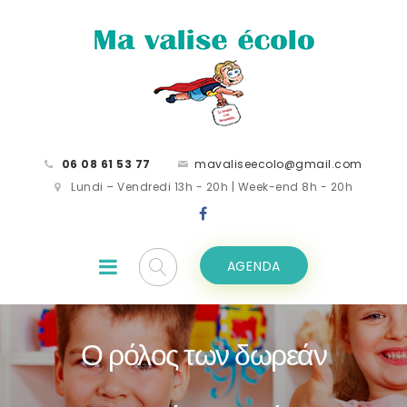
06 08 61 53 77
mavaliseecolo@gmail.com
Lundi – Vendredi 13h - 20h | Week-end 8h - 20h
AGENDA
Ο ρόλος των δωρεάν