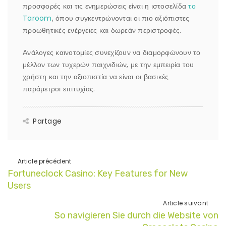
προσφορές και τις ενημερώσεις είναι η ιστοσελίδα
το
Taroom
, όπου συγκεντρώνονται οι πιο αξιόπιστες
προωθητικές ενέργειες και δωρεάν περιστροφές.
Ανάλογες καινοτομίες συνεχίζουν να διαμορφώνουν το
μέλλον των τυχερών παιχνιδιών, με την εμπειρία του
χρήστη και την αξιοπιστία να είναι οι βασικές
παράμετροι επιτυχίας.
Partage
Article précédent
Fortuneclock Casino: Key Features for New
Users
Article suivant
So navigieren Sie durch die Website von