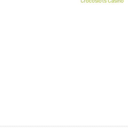
Crocoslots Casino