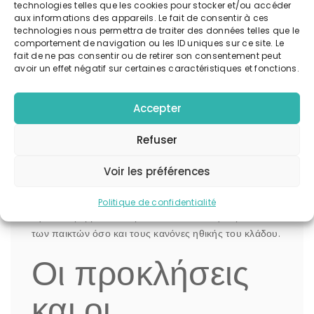
technologies telles que les cookies pour stocker et/ou accéder
aux informations des appareils. Le fait de consentir à ces
technologies nous permettra de traiter des données telles que le
« Οι δωρεάν περιστροφές μπορούν να
comportement de navigation ou les ID uniques sur ce site. Le
fait de ne pas consentir ou de retirer son consentement peut
προσφέρουν σημαντικές ευκαιρίες
avoir un effet négatif sur certaines caractéristiques et fonctions.
κέρδους, αλλά συνοδεύονται από όρους
και προϋποθέσεις που πρέπει να
Accepter
διαβάζονται προσεκτικά. » – Περιηγητής
στην αγορά παιχνιδιών
Refuser
Αξίζει να σημειωθεί ότι η διαχείριση και η σωστή
Voir les préférences
επιλογή των προωθητικών ενεργειών, όπως οι δωρεάν
περιστροφές, προάγει τη βιωσιμότητα και τη διαφάνεια
Politique de confidentialité
της πλατφόρμας, διασφαλίζοντας τόσο την προστασία
των παικτών όσο και τους κανόνες ηθικής του κλάδου.
Οι προκλήσεις
και οι