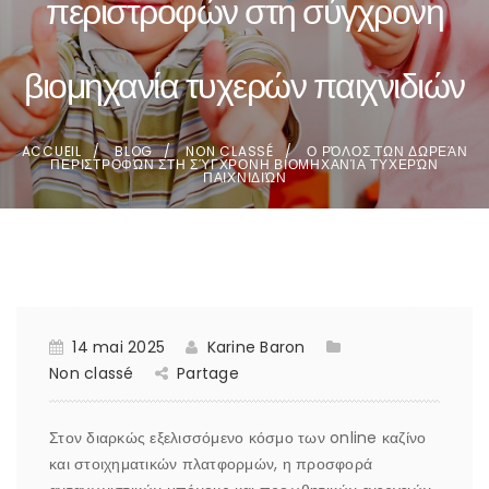
περιστροφών στη σύγχρονη
βιομηχανία τυχερών παιχνιδιών
ACCUEIL
BLOG
NON CLASSÉ
Ο ΡΌΛΟΣ ΤΩΝ ΔΩΡΕΆΝ
ΠΕΡΙΣΤΡΟΦΏΝ ΣΤΗ ΣΎΓΧΡΟΝΗ ΒΙΟΜΗΧΑΝΊΑ ΤΥΧΕΡΏΝ
ΠΑΙΧΝΙΔΙΏΝ
14 mai 2025
Karine Baron
Non classé
Partage
Στον διαρκώς εξελισσόμενο κόσμο των online καζίνο
και στοιχηματικών πλατφορμών, η προσφορά