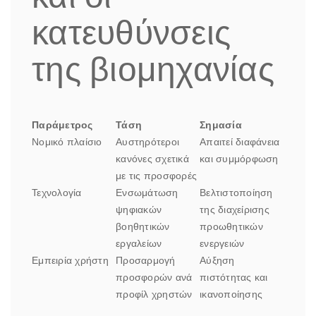
κατευθύνσεις
της βιομηχανίας
Παράμετρος
Τάση
Σημασία
Νομικό πλαίσιο
Αυστηρότεροι
Απαιτεί διαφάνεια
κανόνες σχετικά
και συμμόρφωση
με τις προσφορές
Τεχνολογία
Ενσωμάτωση
Βελτιστοποίηση
ψηφιακών
της διαχείρισης
βοηθητικών
προωθητικών
εργαλείων
ενεργειών
Εμπειρία χρήστη
Προσαρμογή
Αύξηση
προσφορών ανά
πιστότητας και
προφίλ χρηστών
ικανοποίησης