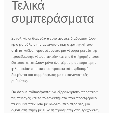
Τελικά
συμπεράσματα
Συνολικά, οι
δωρεάν περιστροφές
διαδραματίζουν
κρίσιμο ρόλο στην ανταγωνιστική στρατηγική των
online καζίνο, προσφέροντας μια γέφυρα μεταξύ της
προσέλκυσης νέων παικτών και της διατήρησής τους.
Ωστόσο, αποτελούν μόνο ένα μέρος μιας ευρύτερης
φιλοσοφίας που απαιτεί προσεκτικό σχεδιασμό,
διαφάνεια και συμμόρφωση με τις κανονιστικές
ρυθμίσεις.
Για όσους ενδιαφέρονται να εξερευνήσουν περαιτέρω
τις επιλογές και τα πλεονεκτήματα που προσφέρουν
τα online παιχνίδια με δωρεάν περιστροφές, μια
αξιόπιστη πηγή με εύκολη πρόσβαση στις τρέχουσες