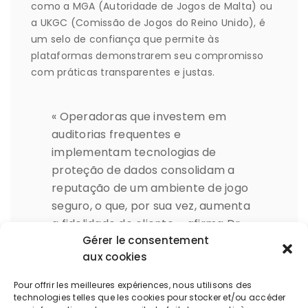
como a MGA (Autoridade de Jogos de Malta) ou
a UKGC (Comissão de Jogos do Reino Unido), é
um selo de confiança que permite às
plataformas demonstrarem seu compromisso
com práticas transparentes e justas.
« Operadoras que investem em
auditorias frequentes e
implementam tecnologias de
proteção de dados consolidam a
reputação de um ambiente de jogo
seguro, o que, por sua vez, aumenta
a fidelidade do cliente, » afirma Dr.
Gérer le consentement
Lucas Pereira, especialista em
aux cookies
regulação de jogos digitais.
Pour offrir les meilleures expériences, nous utilisons des
Neste cenário, a integração de plataformas
technologies telles que les cookies pour stocker et/ou accéder
como a wynz mostra-se como um exemplo de