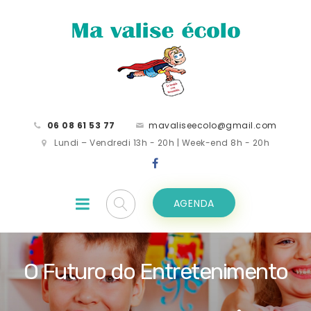
06 08 61 53 77
mavaliseecolo@gmail.com
Lundi – Vendredi 13h - 20h | Week-end 8h - 20h
AGENDA
O Futuro do Entretenimento