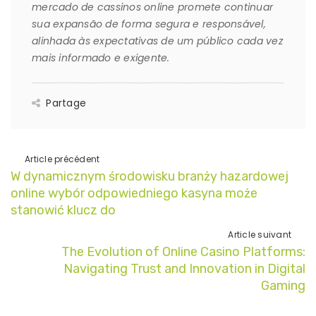
mercado de cassinos online promete continuar
sua expansão de forma segura e responsável,
alinhada às expectativas de um público cada vez
mais informado e exigente.
Partage
Article précédent
W dynamicznym środowisku branży hazardowej
online wybór odpowiedniego kasyna może
stanowić klucz do
Article suivant
The Evolution of Online Casino Platforms:
Navigating Trust and Innovation in Digital
Gaming