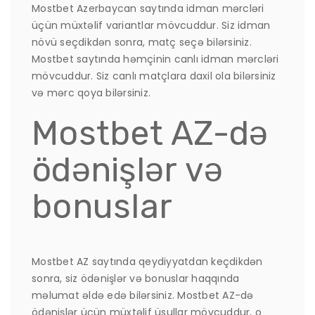
Mostbet Azerbaycan saytında idman mərcləri
üçün müxtəlif variantlar mövcuddur. Siz idman
növü seçdikdən sonra, matç seçə bilərsiniz.
Mostbet saytında həmçinin canlı idman mərcləri
mövcuddur. Siz canlı matçlara daxil ola bilərsiniz
və mərc qoya bilərsiniz.
Mostbet AZ-də
ödənişlər və
bonuslar
Mostbet AZ saytında qeydiyyatdan keçdikdən
sonra, siz ödənişlər və bonuslar haqqında
məlumat əldə edə bilərsiniz. Mostbet AZ-də
ödənişlər üçün müxtəlif üsullar mövcuddur, o