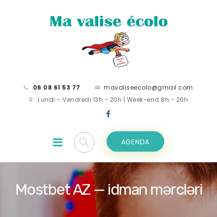
06 08 61 53 77
mavaliseecolo@gmail.com
Lundi – Vendredi 13h - 20h | Week-end 8h - 20h
AGENDA
Mostbet AZ — idman mərcləri