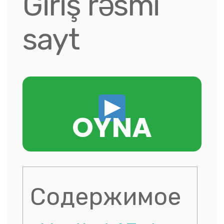
Giriş rəsmi
sayt
OYNA
Содержимое