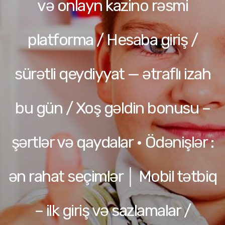
və onlayn kazino rəsmi
platforma / Hesaba giriş /
sürətli qeydiyyat — ətraflı izah
bu gün / Xoş gəldin bonusu –
şərtlər və qaydalar • Ödənişlər :
ən rahat seçimlər │ Mobil tətbiq
– ilk giriş və sazlamalar /