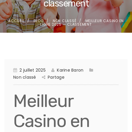
classement
ACCUEIL
BLOG
NON CLASSÉ
MEILLEUR CASINO EN
LIGNE 2025 — CLASSEMENT
2 juillet 2025
Karine Baron
Non classé
Partage
Meilleur
Casino en