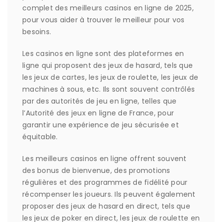
complet des meilleurs casinos en ligne de 2025,
pour vous aider à trouver le meilleur pour vos
besoins.
Les casinos en ligne sont des plateformes en
ligne qui proposent des jeux de hasard, tels que
les jeux de cartes, les jeux de roulette, les jeux de
machines à sous, etc. Ils sont souvent contrôlés
par des autorités de jeu en ligne, telles que
l’Autorité des jeux en ligne de France, pour
garantir une expérience de jeu sécurisée et
équitable.
Les meilleurs casinos en ligne offrent souvent
des bonus de bienvenue, des promotions
régulières et des programmes de fidélité pour
récompenser les joueurs. Ils peuvent également
proposer des jeux de hasard en direct, tels que
les jeux de poker en direct, les jeux de roulette en