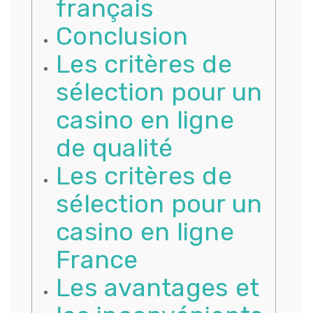
français
Conclusion
Les critères de
sélection pour un
casino en ligne
de qualité
Les critères de
sélection pour un
casino en ligne
France
Les avantages et