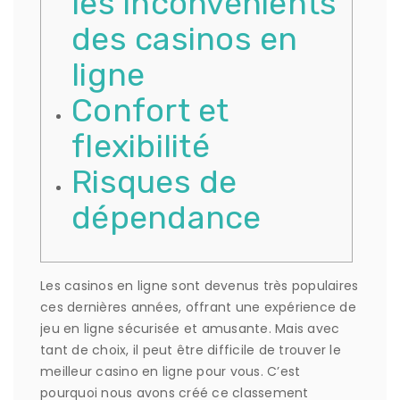
les inconvénients
des casinos en
ligne
Confort et
flexibilité
Risques de
dépendance
Les casinos en ligne sont devenus très populaires
ces dernières années, offrant une expérience de
jeu en ligne sécurisée et amusante. Mais avec
tant de choix, il peut être difficile de trouver le
meilleur casino en ligne pour vous. C’est
pourquoi nous avons créé ce classement