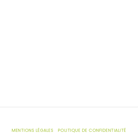
MENTIONS LÉGALES
POLITIQUE DE CONFIDENTIALITÉ