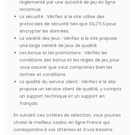
réglementé par une autorité de jeu en ligne
reconnue.
La sécurité : Vérifiez si le site utilise des
protocoles de sécurité tels que SSL/TLS pour
encrypter les données.
La variété des jeux : Vérifiez si le site propose
une large variété de jeux de qualité.
Les bonus et les promotions : Vérifiez les
conditions des bonus et les règles de jeu pour
vous assurer que vous comprenez bien les
termes et conditions.
La qualité du service client : Vérifiez si le site
propose un service client de qualité, y compris
un support technique et un support en
français.
En suivant ces critères de sélection, vous pourrez
choisir le meilleur casino en ligne France qui
correspondra à vos attentes et à vos besoins.