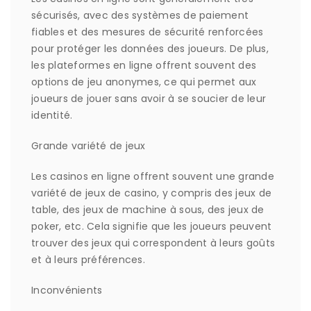
sécurisés, avec des systèmes de paiement
fiables et des mesures de sécurité renforcées
pour protéger les données des joueurs. De plus,
les plateformes en ligne offrent souvent des
options de jeu anonymes, ce qui permet aux
joueurs de jouer sans avoir à se soucier de leur
identité.
Grande variété de jeux
Les casinos en ligne offrent souvent une grande
variété de jeux de casino, y compris des jeux de
table, des jeux de machine à sous, des jeux de
poker, etc. Cela signifie que les joueurs peuvent
trouver des jeux qui correspondent à leurs goûts
et à leurs préférences.
Inconvénients