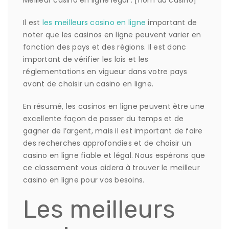
Il est
les meilleurs casino en ligne
important de
noter que les casinos en ligne peuvent varier en
fonction des pays et des régions. Il est donc
important de vérifier les lois et les
réglementations en vigueur dans votre pays
avant de choisir un casino en ligne.
En résumé, les casinos en ligne peuvent être une
excellente façon de passer du temps et de
gagner de l’argent, mais il est important de faire
des recherches approfondies et de choisir un
casino en ligne fiable et légal. Nous espérons que
ce classement vous aidera à trouver le meilleur
casino en ligne pour vos besoins.
Les meilleurs