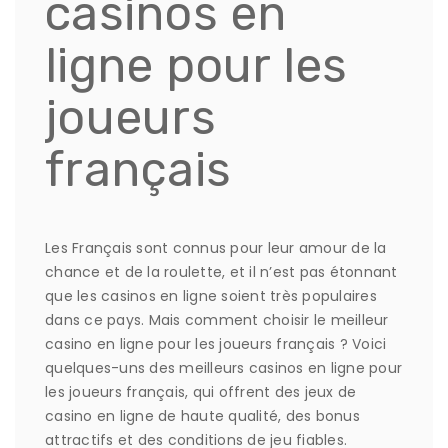
casinos en
ligne pour les
joueurs
français
Les Français sont connus pour leur amour de la
chance et de la roulette, et il n’est pas étonnant
que les casinos en ligne soient très populaires
dans ce pays. Mais comment choisir le meilleur
casino en ligne pour les joueurs français ? Voici
quelques-uns des meilleurs casinos en ligne pour
les joueurs français, qui offrent des jeux de
casino en ligne de haute qualité, des bonus
attractifs et des conditions de jeu fiables.