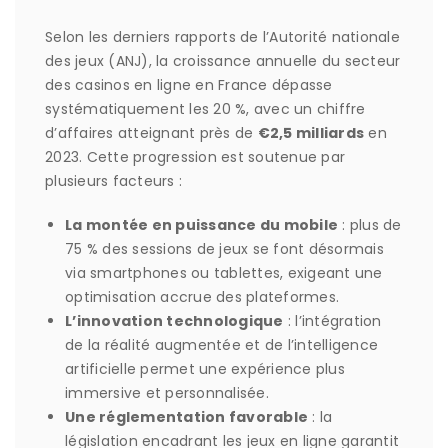
Selon les derniers rapports de l’Autorité nationale
des jeux (ANJ), la croissance annuelle du secteur
des casinos en ligne en France dépasse
systématiquement les 20 %, avec un chiffre
d’affaires atteignant près de
€2,5 milliards
en
2023. Cette progression est soutenue par
plusieurs facteurs :
La montée en puissance du mobile
: plus de
75 % des sessions de jeux se font désormais
via smartphones ou tablettes, exigeant une
optimisation accrue des plateformes.
L’innovation technologique
: l’intégration
de la réalité augmentée et de l’intelligence
artificielle permet une expérience plus
immersive et personnalisée.
Une réglementation favorable
: la
législation encadrant les jeux en ligne garantit