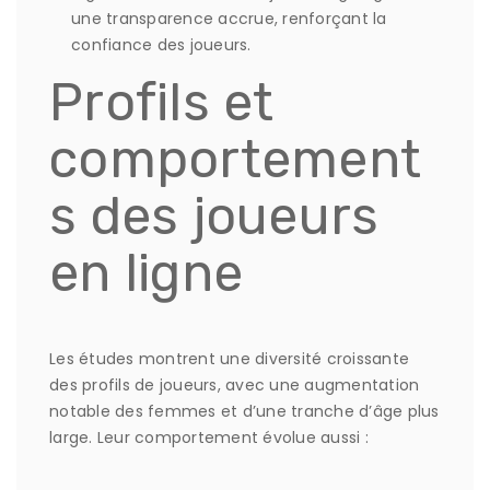
une transparence accrue, renforçant la
confiance des joueurs.
Profils et
comportement
s des joueurs
en ligne
Les études montrent une diversité croissante
des profils de joueurs, avec une augmentation
notable des femmes et d’une tranche d’âge plus
large. Leur comportement évolue aussi :