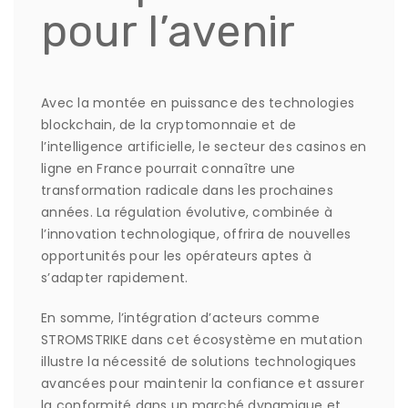
pour l’avenir
Avec la montée en puissance des technologies
blockchain, de la cryptomonnaie et de
l’intelligence artificielle, le secteur des casinos en
ligne en France pourrait connaître une
transformation radicale dans les prochaines
années. La régulation évolutive, combinée à
l’innovation technologique, offrira de nouvelles
opportunités pour les opérateurs aptes à
s’adapter rapidement.
En somme, l’intégration d’acteurs comme
STROMSTRIKE dans cet écosystème en mutation
illustre la nécessité de solutions technologiques
avancées pour maintenir la confiance et assurer
la conformité dans un marché dynamique et