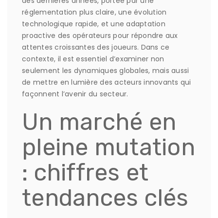
des dernières années, portée par une
réglementation plus claire, une évolution
technologique rapide, et une adaptation
proactive des opérateurs pour répondre aux
attentes croissantes des joueurs. Dans ce
contexte, il est essentiel d’examiner non
seulement les dynamiques globales, mais aussi
de mettre en lumière des acteurs innovants qui
façonnent l’avenir du secteur.
Un marché en
pleine mutation
: chiffres et
tendances clés