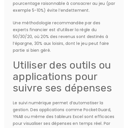
pourcentage raisonnable à consacrer au jeu (par
exemple 5-10%) évite l’endettement.
Une méthodologie recommandée par des
experts financier est d’utiliser la règle du
50/30/20, où 20% des revenus sont destinés à
l’épargne, 30% aux loisirs, dont le jeu peut faire
partie si bien géré.
Utiliser des outils ou
applications pour
suivre ses dépenses
Le suivi numérique permet d’automatiser la
gestion. Des applications comme PocketGuard,
YNAB ou même des tableurs Excel sont efficaces
pour visualiser ses dépenses en temps réel. Par