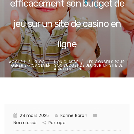
efficacement son budget de
jeu sur un site de casino en
ligne
ACCUEIL
BLOG
NON CLASSÉ
LES CONSEILS POUR
GÉRER EFFICACEMENT SON BUDGET DE JEU SUR UN SITE DE
CASINO EN LIGNE
28 mars 2025
Karine Baron
Non classé
Partage