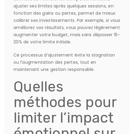
ajuster ses limites après quelques sessions, en
fonction des gains ou pertes, permet de mieux
calibrer ses investissements. Par exemple, si vous
améliorez vos résultats, vous pouvez légèrement
augmenter votre budget, mais sans dépasser 15-
20% de votre limite initiale.
Ce processus d’ajustement évite la stagnation
ou l’augmentation des pertes, tout en
maintenant une gestion responsable.
Quelles
méthodes pour
limiter l’impact
émotionnel sur