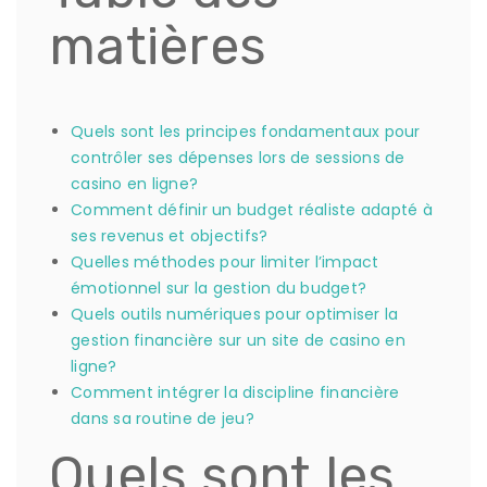
matières
Quels sont les principes fondamentaux pour
contrôler ses dépenses lors de sessions de
casino en ligne?
Comment définir un budget réaliste adapté à
ses revenus et objectifs?
Quelles méthodes pour limiter l’impact
émotionnel sur la gestion du budget?
Quels outils numériques pour optimiser la
gestion financière sur un site de casino en
ligne?
Comment intégrer la discipline financière
dans sa routine de jeu?
Quels sont les