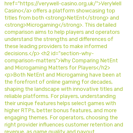
href="https://verywell-casino.org.uk/">VeryWell
Casino</a> offers a platform showcasing top
titles from both <strong>NetEnt</strong> and
<strong>Microgaming</strong>. This detailed
comparison aims to help players and operators
understand the strengths and differences of
these leading providers to make informed
decisions.</p> <h2 id="section-why-
comparison-matters">Why Comparing NetEnt
and Microgaming Matters for Players</h2>
<p>Both NetEnt and Microgaming have been at
the forefront of online gaming for decades,
shaping the landscape with innovative titles and
reliable platforms. For players, understanding
their unique features helps select games with
higher RTPs, better bonus features, and more
engaging themes. For operators, choosing the
right provider influences customer retention and
revenue, as game quality and payout