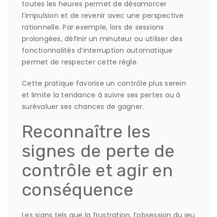
toutes les heures permet de désamorcer
l’impulsion et de revenir avec une perspective
rationnelle. Par exemple, lors de sessions
prolongées, définir un minuteur ou utiliser des
fonctionnalités d’interruption automatique
permet de respecter cette règle.
Cette pratique favorise un contrôle plus serein
et limite la tendance à suivre ses pertes ou à
surévaluer ses chances de gagner.
Reconnaître les
signes de perte de
contrôle et agir en
conséquence
Les signs tels que la frustration, l’obsession du jeu