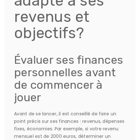
adapté à ses
revenus et
objectifs?
Évaluer ses finances
personnelles avant
de commencer à
jouer
Avant de se lancer, il est conseillé de faire un
point précis sur ses finances : revenus, dépenses
fixes, économies. Par exemple, si votre revenu
mensuel est de 2000 euros, déterminer un