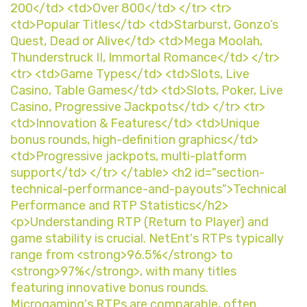
200</td> <td>Over 800</td> </tr> <tr>
<td>Popular Titles</td> <td>Starburst, Gonzo’s
Quest, Dead or Alive</td> <td>Mega Moolah,
Thunderstruck II, Immortal Romance</td> </tr>
<tr> <td>Game Types</td> <td>Slots, Live
Casino, Table Games</td> <td>Slots, Poker, Live
Casino, Progressive Jackpots</td> </tr> <tr>
<td>Innovation & Features</td> <td>Unique
bonus rounds, high-definition graphics</td>
<td>Progressive jackpots, multi-platform
support</td> </tr> </table> <h2 id="section-
technical-performance-and-payouts">Technical
Performance and RTP Statistics</h2>
<p>Understanding RTP (Return to Player) and
game stability is crucial. NetEnt's RTPs typically
range from <strong>96.5%</strong> to
<strong>97%</strong>, with many titles
featuring innovative bonus rounds.
Microgaming's RTPs are comparable, often