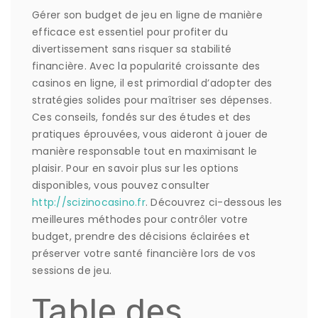
Gérer son budget de jeu en ligne de manière
efficace est essentiel pour profiter du
divertissement sans risquer sa stabilité
financière. Avec la popularité croissante des
casinos en ligne, il est primordial d’adopter des
stratégies solides pour maîtriser ses dépenses.
Ces conseils, fondés sur des études et des
pratiques éprouvées, vous aideront à jouer de
manière responsable tout en maximisant le
plaisir. Pour en savoir plus sur les options
disponibles, vous pouvez consulter
http://scizinocasino.fr
. Découvrez ci-dessous les
meilleures méthodes pour contrôler votre
budget, prendre des décisions éclairées et
préserver votre santé financière lors de vos
sessions de jeu.
Table des