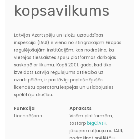
kopsavilkums
Latvijas Azartspēļu un izložu uzraudzības
inspekcija (IAUI) ir viena no stingrākajām Eiropas
regulējošajām institūcijām, kas nodrošina, ka
vietējās tiešsaistes spēļu platformas darbojas
saskaņā ar likumu. Kopš 2001. gada, kad tika
izveidots Latvijā regulējums attiecībā uz
azartspēlēm, ir pastāvīgi paplašinājušās
licencētu operatoru iespējas un uzlabojusies
spēlētāju drošība.
Funkcija
Apraksts
Licencēšana
Visām platformām,
tostarp
bIgClAsH
,
jāsaņem atļauja no IAUI,
nodrošinot spēlētāju