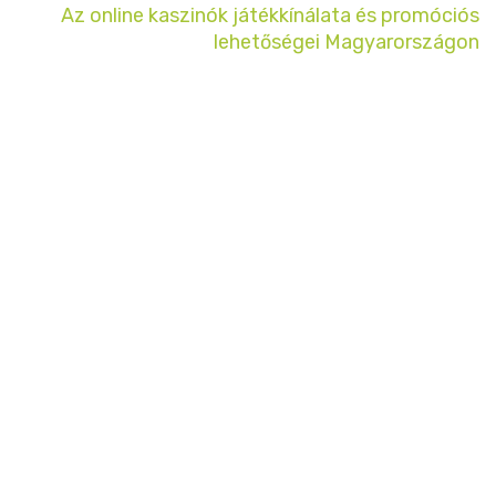
Az online kaszinók játékkínálata és promóciós
lehetőségei Magyarországon