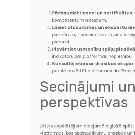
Pārbaudiet licenci un sertifikātus:
kompetentām iestādēm.
Lasiet atsauksmes un ekspertu ana
piemēram, « poseidonwin kazino latvija
pieredzi.
Pievērsiet uzmanību spēļu piedā
indikators par platformas nopietnību.
Konsultējieties ar drošības eksper
pareizi novērtēt platformas drošības
Secinājumi u
perspektīvas
Latvijas spēlētājiem pieejamā digitālā spēļu 
Platformas, kas apzinās likumu prasības un