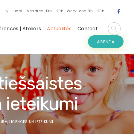
Lundi – Vendredi 13h - 20h | Week-end 8h - 20h
rences | Ateliers
Actualités
Contact
AGENDA
tiešsaistes
n ieteikumi
ĪBA, LICENCES UN IETEIKUMI