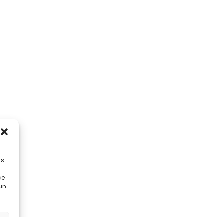
s
s.
ce
 un