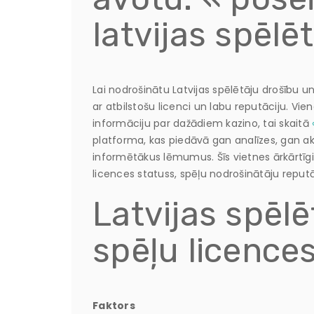
latvijas spēlē
Lai nodrošinātu Latvijas spēlētāju drošību un k
ar atbilstošu licenci un labu reputāciju. V
informāciju par dažādiem kazino, tai skaitā
platforma, kas piedāvā gan analīzes, gan ak
informētākus lēmumus. Šīs vietnes ārkārtīgi
licences statuss, spēļu nodrošinātāju reput
Latvijas spēlē
spēļu licence
Faktors