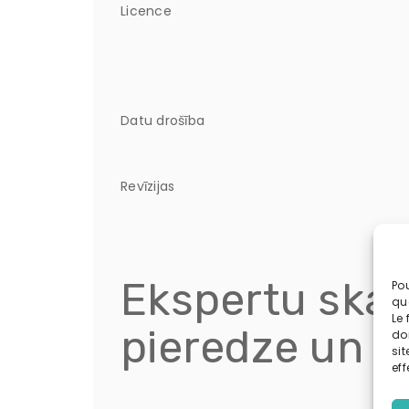
Licence
Datu drošība
Revīzijas
Ekspertu skat
Pou
qu
Le 
pieredze un izv
do
sit
eff