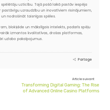
u spēlētāju uzticību. Tajā pašā laikā pastāv iespēja
 ar pastāvīgu uzraudzību un inovatīviem risinājumiem,
 un nodrošināt taisnīgas spēles.
am, blokķēde un mākslīgais intelekts, padarīs spēļu
 vairāk izmantos kvalitatīvas, drošas platformas,
āri uzlabo pakalpojumus.
Partage
Article suivant
Transforming Digital Gaming: The Rise
of Advanced Online Casino Platforms