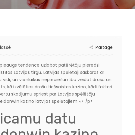
lassé
Partage
n pieaugs tendence uzlabot patērētāju pieredzi
stītas Latvijas tirgū. Latvijas spēlētāji saskaras ar
vidi, un vienlaikus nepieciešamību veidot drošu un
ts, kā izvēlēties drošu tiešsaistes kazino, kādi faktori
ertu skatījumu spriest par Latvijas spēlētāju
idonwin kazino latvijas spēlētājiem ».< /p>
ticamu datu
idonwin kazino