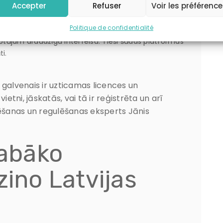
Accepter
Refuser
Voir les préférenc
 izvēli bieži nosaka trīs galvenie kritēriji: drošība,
a. Eksperti uzsver, ka vietnes, piemēram,
Politique de confidentialité
r piemērs, kā integrēt šos kritērijus, nodrošinot
ietotājam draudzīgu interfeisu. Tieši šādas platformas
ti.
a galvenais ir uzticamas licences un
ietni, jāskatās, vai tā ir reģistrēta un arī
tēšanas un regulēšanas eksperts Jānis
labāko
zino Latvijas