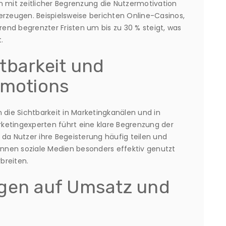
n mit zeitlicher Begrenzung die Nutzermotivation
t erzeugen. Beispielsweise berichten Online-Casinos,
nd begrenzter Fristen um bis zu 30 % steigt, was
.
tbarkeit und
omotions
ie Sichtbarkeit in Marketingkanälen und in
ketingexperten führt eine klare Begrenzung der
 da Nutzer ihre Begeisterung häufig teilen und
nnen soziale Medien besonders effektiv genutzt
rbreiten.
ngen auf Umsatz und