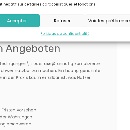
urch klare und verständliche Bedingungen aus. Sie
et négatif sur certaines caractéristiques et fonctions.
omplizierte Umsatzbedingungen enthalten.
forderliche Umsatzhöhe vor, die realistisch
Accepter
Refuser
Voir les préférenc
t über Auszahlungsbedingungen.
 Fallstricke bei
Politique de confidentialité
en Angeboten
Bedingungen\ » oder use多 unnötig komplizierte
schwer nutzbar zu machen. Ein häufig genannter
 in der Praxis kaum erfüllbar ist, was Nutzer
e Fristen vorsehen
oder Währungen
ang erschweren