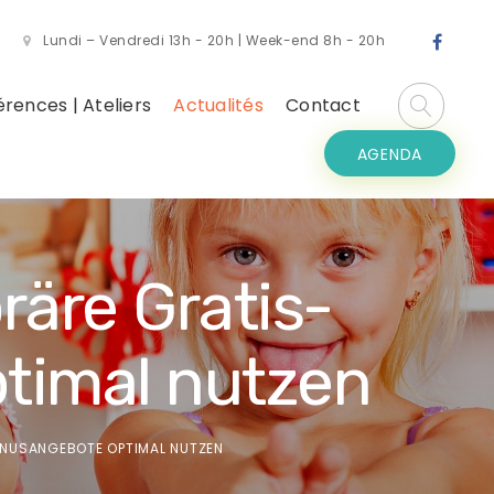
Lundi – Vendredi 13h - 20h | Week-end 8h - 20h
rences | Ateliers
Actualités
Contact
AGENDA
räre Gratis-
timal nutzen
BONUSANGEBOTE OPTIMAL NUTZEN