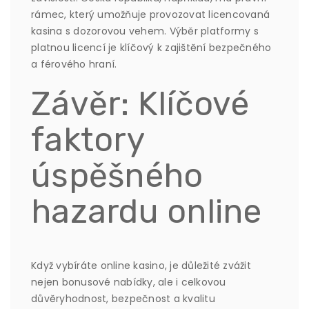
rámec, který umožňuje provozovat licencovaná
kasina s dozorovou vehem. Výběr platformy s
platnou licencí je klíčový k zajištění bezpečného
a férového hraní.
Závěr: Klíčové
faktory
úspěšného
hazardu online
Když vybíráte online kasino, je důležité zvážit
nejen bonusové nabídky, ale i celkovou
důvěryhodnost, bezpečnost a kvalitu