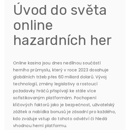
Úvod do světa
online
hazardních her
Online kasina jsou dnes nedílnou součástí
herního průmyslu, který v roce 2023 dosahuje
globálních tržeb přes 60 miliard dolarů. Vývoj
technologií, změny legislativy a rostoucí
požadavky hráčů přispívají ke stále více
sofistikovaným platformám. Pochopení
klíčových faktorů jako je bezpečnost, uživatelský
zážitek a nabídka bonusů je zásadní pro každého,
kdo zvažuje vstup do tohoto odvětví či hledá
vhodnou herní platformu.