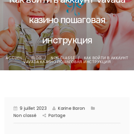
казино пошаговая
инструкция
ACCUEIL
BLOG
NON CLASSÉ
КАК ВОЙТИ В АККАУНТ
VAVADA КАЗИНО ПОШАГОВАЯ ИНСТРУКЦИЯ
9 juillet 2023
Karine Baron
Non classé
Partage