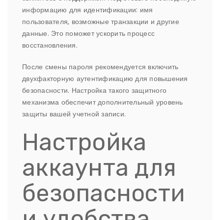
информацию для идентификации: имя
пользователя, возможные транзакции и другие
данные. Это поможет ускорить процесс
восстановления.
После смены пароля рекомендуется включить
двухфакторную аутентификацию для повышения
безопасности. Настройка такого защитного
механизма обеспечит дополнительный уровень
защиты вашей учетной записи.
Настройка
аккаунта для
безопасности
и удобства