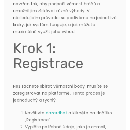
navržen tak, aby podpořil věrnost hráčů a
umožnil jim získávat různé výhody. V
následujícím průvodci se podíváme na jednotlivé
kroky, jak systém funguje, a jak můžete
maximálně využít jeho výhod.
Krok 1:
Registrace
Než začnete sbírat věrnostní body, musíte se
zaregistrovat na platformě. Tento proces je
jednoduchý a rychlý.
Navštivte
dazardbet
a klikněte na tlačítko
„Registrace“.
Vyplňte potřebné údaje, jako je e-mail,