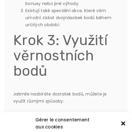
bonusy nebo jiné výhody.
Existují také speciální akce, které vám
umožní získat dvojnásobek bodů během
určitých období.
Krok 3: Využití
věrnostních
bodů
Jakmile nasbíráte dostatek bodů, můžete je
využít různými způsoby:
Výměna za bonusové kredity, které můžete
Gérer le consentement
použít na sázky.
aux cookies
Přístup k exkluzivním turnajům a soutěžím.