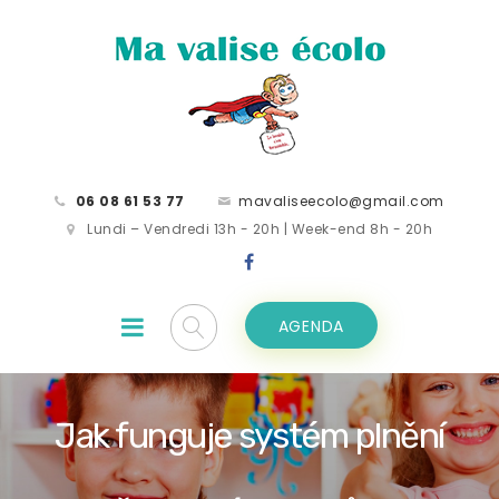
06 08 61 53 77
mavaliseecolo@gmail.com
Lundi – Vendredi 13h - 20h | Week-end 8h - 20h
AGENDA
Jak funguje systém plnění