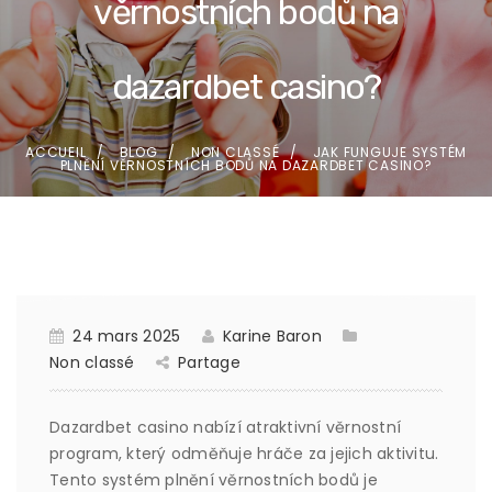
věrnostních bodů na
dazardbet casino?
ACCUEIL
BLOG
NON CLASSÉ
JAK FUNGUJE SYSTÉM
PLNĚNÍ VĚRNOSTNÍCH BODŮ NA DAZARDBET CASINO?
24 mars 2025
Karine Baron
Non classé
Partage
Dazardbet casino nabízí atraktivní věrnostní
program, který odměňuje hráče za jejich aktivitu.
Tento systém plnění věrnostních bodů je