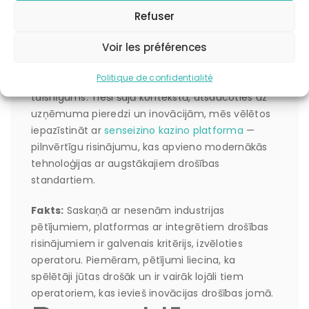
Refuser
Attīstoties nozarē, lielu uzmanību pievērš
Voir les préférences
platformu izvēles kritērijiem. Svarīgie aspekti ir ne
tikai lietotāja pieredze, bet arī drošības funkcijas,
Politique de confidentialité
regulatīvo standartu ievērošana un spēļu
taisnīgums. Tieši šajā kontekstā, atsaucoties uz
uzņēmuma pieredzi un inovācijām, mēs vēlētos
iepazīstināt ar
senseizino kazino platforma
—
pilnvērtīgu risinājumu, kas apvieno modernākās
tehnoloģijas ar augstākajiem drošības
standartiem.
Fakts:
Saskaņā ar nesenām industrijas
pētījumiem, platformas ar integrētiem drošības
risinājumiem ir galvenais kritērijs, izvēloties
operatoru. Piemēram, pētījumi liecina, ka
spēlētāji jūtas drošāk un ir vairāk lojāli tiem
operatoriem, kas ievieš inovācijas drošības jomā.