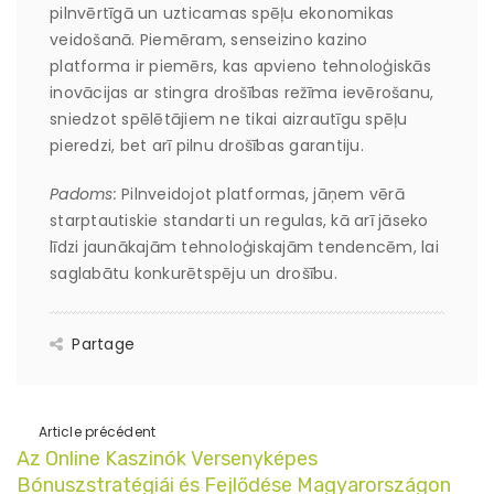
pilnvērtīgā un uzticamas spēļu ekonomikas
veidošanā. Piemēram, senseizino kazino
platforma ir piemērs, kas apvieno tehnoloģiskās
inovācijas ar stingra drošības režīma ievērošanu,
sniedzot spēlētājiem ne tikai aizrautīgu spēļu
pieredzi, bet arī pilnu drošības garantiju.
Padoms:
Pilnveidojot platformas, jāņem vērā
starptautiskie standarti un regulas, kā arī jāseko
līdzi jaunākajām tehnoloģiskajām tendencēm, lai
saglabātu konkurētspēju un drošību.
Partage
Article précédent
Az Online Kaszinók Versenyképes
Bónuszstratégiái és Fejlődése Magyarországon