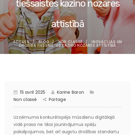
tiešsaistes kazino nozares
attīstībā
ACCUEIL
BLOG
NON CLASSÉ
INOVĀCIJAS UN
DROŠĪBA TIEŠSAISTES KAZINO NOZARES ATTĪSTĪBĀ
15 avril 2025
Karine Baron
Non classé
Partage
Uzņēmuma konkurētspēja mūsdienu digitālajā
vidē prasa ne tikai jauninājumus spēļu
pakalpojumos, bet arī augstu drošības standartu