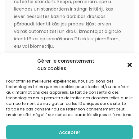
noteiktie standarti. Eiropā, piemēram, spēļu
licences un standartiem ir stingri kritēriji, kas
iever tiešsaistes kazino darbības drošības
pārbaudi. Identifikācijas procesi kļūst arvien
vairāk automatizēti un droši, izmantojot digitālo
identitātes apliecināšanas līdzekļus, piemēram,
eID vai biometriju.
Ekspertu
Gérer le consentement
aux cookies
viedoklis:
Pour offrir les meilleures expériences, nous utilisons des
technologies telles que les cookies pour stocker et/ou accéder
platformu
aux informations des appareils. Le fait de consentir à ces
technologies nous permettra de traiter des données telles que le
comportement de navigation ou les ID uniques sur ce site. Le
izvēles kritēriju
fait de ne pas consentir ou de retirer son consentement peut
avoir un effet négatif sur certaines caractéristiques et fonctions.
nozīme
Accepter