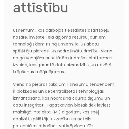
attīstību
Uzņēmumi, kas darbojas tiešsaistes azartspēļu
nozarē, investē liela apjoma resursu jauniem
tehnoloģiskiem risinājumiem, lai uzlabotu
spēlētāju pieredzi un nodrošinātu drošību. Viena
no galvenajām prioritātēm ir drošas platformas
izveide, kas garantē datu aizsardzību un novērš
krāpšanas mēģinājumus.
Viena no pieprasītākajām risinājumu tendencēm
ir blokķēdes un decentralizētas tehnoloģijas
izmantošana, kas nodrošina caurspīdīgumu un
datu integritāti. Tāpat arvien biežāk tiek ieviesti
mākslīgā intelekta (MI) algoritmi, kas spēj
analizēt spēlētāju uzvedību un noteikt
potenciālas atkarības vai krāpšanu. Šīs