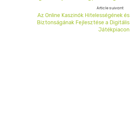
Article suivant
Az Online Kaszinók Hitelességének és
Biztonságának Fejlesztése a Digitális
Játékpiacon