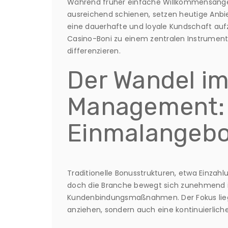
Während früher einfache Willkommensang
ausreichend schienen, setzen heutige Anbie
eine dauerhafte und loyale Kundschaft aufz
Casino-Boni zu einem zentralen Instrumen
differenzieren.
Der Wandel i
Management: 
Einmalangebo
Traditionelle Bonusstrukturen, etwa Einzahlu
doch die Branche bewegt sich zunehmend in
Kundenbindungsmaßnahmen. Der Fokus liegt 
anziehen, sondern auch eine kontinuierlich