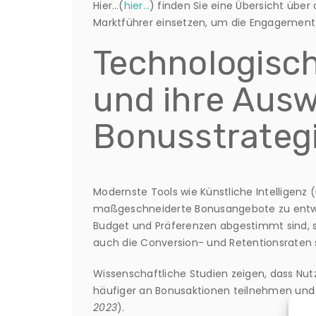
Hier…(
hier…
) finden Sie eine Übersicht über 
Marktführer einsetzen, um die Engagement-
Technologisc
und ihre Aus
Bonusstrateg
Modernste Tools wie Künstliche Intelligenz
maßgeschneiderte Bonusangebote zu entwicke
Budget und Präferenzen abgestimmt sind, st
auch die Conversion- und Retentionsraten s
Wissenschaftliche Studien zeigen, dass Nutz
häufiger an Bonusaktionen teilnehmen und 2
2023
).