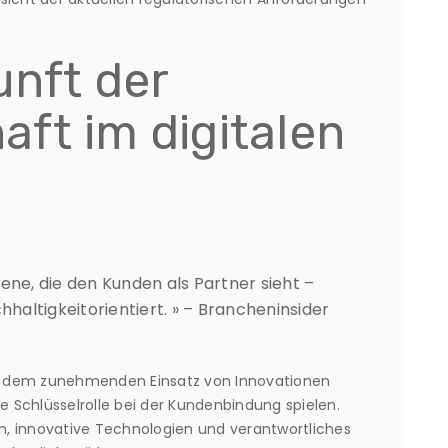
unft der
ft im digitalen
 jene, die den Kunden als Partner sieht –
hhaltigkeitorientiert. » – Brancheninsider
und dem zunehmenden Einsatz von Innovationen
 Schlüsselrolle bei der Kundenbindung spielen.
on, innovative Technologien und verantwortliches