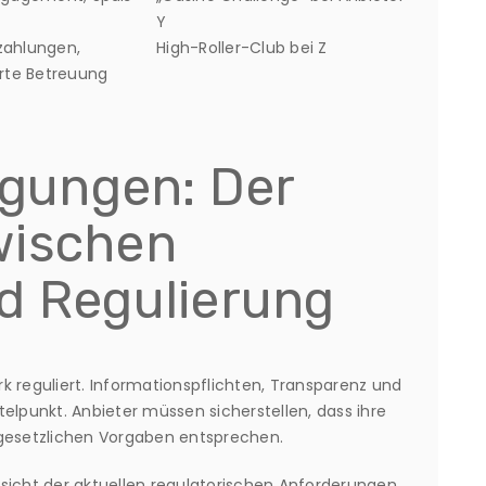
Y
zahlungen,
High-Roller-Club bei Z
erte Betreuung
gungen: Der
wischen
d Regulierung
k reguliert. Informationspflichten, Transparenz und
elpunkt. Anbieter müssen sicherstellen, dass ihre
 gesetzlichen Vorgaben entsprechen.
ersicht der aktuellen regulatorischen Anforderungen