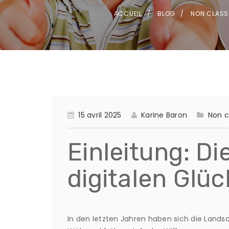
ACCUEIL
BLOG
NON CLASS
15 avril 2025
Karine Baron
Non c
Einleitung: Di
digitalen Glüc
In den letzten Jahren haben sich die Lands