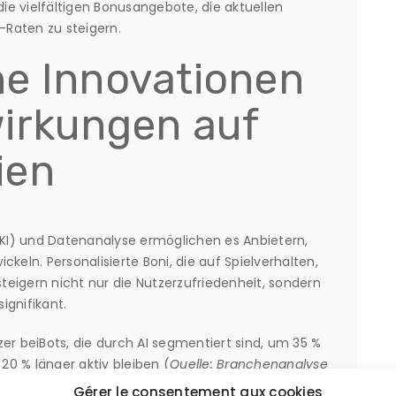
die vielfältigen Bonusangebote, die aktuellen
Raten zu steigern.
he Innovationen
wirkungen auf
ien
 (KI) und Datenanalyse ermöglichen es Anbietern,
ln. Personalisierte Boni, die auf Spielverhalten,
eigern nicht nur die Nutzerzufriedenheit, sondern
ignifikant.
er beiBots, die durch AI segmentiert sind, um 35 %
0 % länger aktiv bleiben (
Quelle: Branchenanalyse
Gérer le consentement aux cookies