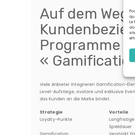
Auf dem Weg 
Pou
qu
Le 
Kundenbezieh
do
sit
eff
Programme u
« Gamificatio
Viele Anbieter integrieren Gamification-Ele
Level-Aufstiege, avatare und exklusive Even
das Kunden an die Marke bindet.
Strategie
Vorteile
Loyalty-Punkte
Langfristig
Spieldauer
Gamification
Verstärkt 