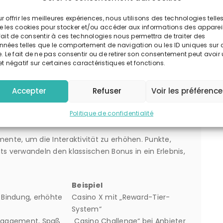
zu nachhaltigen
r offrir les meilleures expériences, nous utilisons des technologies telle
e les cookies pour stocker et/ou accéder aux informations des appareil
fait de consentir à ces technologies nous permettra de traiter des
ungen: Loyalty-
nnées telles que le comportement de navigation ou les ID uniques sur 
e. Le fait de ne pas consentir ou de retirer son consentement peut avoir
et négatif sur certaines caractéristiques et fonctions.
nd
Accepter
Refuser
Voir les préférenc
n »
Politique de confidentialité
mente, um die Interaktivität zu erhöhen. Punkte,
ts verwandeln den klassischen Bonus in ein Erlebnis,
Beispiel
e Bindung, erhöhte
Casino X mit „Reward-Tier-
System“
Engagement, Spaß
„Casino Challenge“ bei Anbieter