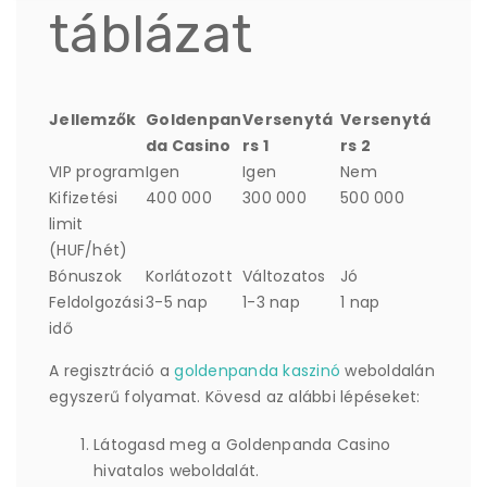
táblázat
Jellemzők
Goldenpan
Versenytá
Versenytá
da Casino
rs 1
rs 2
VIP program
Igen
Igen
Nem
Kifizetési
400 000
300 000
500 000
limit
(HUF/hét)
Bónuszok
Korlátozott
Változatos
Jó
Feldolgozási
3-5 nap
1-3 nap
1 nap
idő
A regisztráció a
goldenpanda kaszinó
weboldalán
egyszerű folyamat. Kövesd az alábbi lépéseket:
Látogasd meg a Goldenpanda Casino
hivatalos weboldalát.