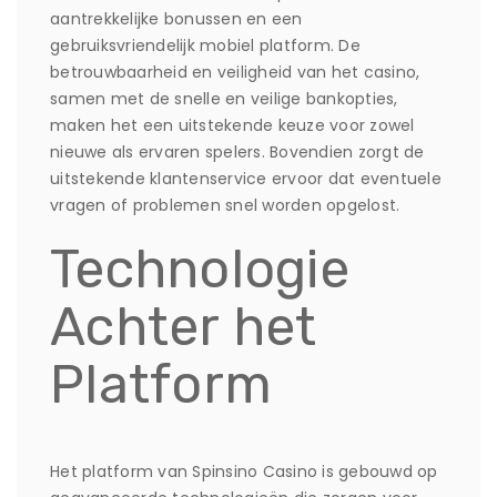
aantrekkelijke bonussen en een
gebruiksvriendelijk mobiel platform. De
betrouwbaarheid en veiligheid van het casino,
samen met de snelle en veilige bankopties,
maken het een uitstekende keuze voor zowel
nieuwe als ervaren spelers. Bovendien zorgt de
uitstekende klantenservice ervoor dat eventuele
vragen of problemen snel worden opgelost.
Technologie
Achter het
Platform
Het platform van Spinsino Casino is gebouwd op