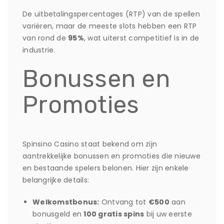
De uitbetalingspercentages (RTP) van de spellen
variëren, maar de meeste slots hebben een RTP
van rond de
95%
, wat uiterst competitief is in de
industrie.
Bonussen en
Promoties
Spinsino Casino staat bekend om zijn
aantrekkelijke bonussen en promoties die nieuwe
en bestaande spelers belonen. Hier zijn enkele
belangrijke details:
Welkomstbonus:
Ontvang tot
€500
aan
bonusgeld en
100 gratis spins
bij uw eerste