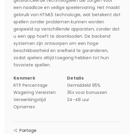
geavanceerde technologieën die zorgen voor
een naadloze en veilige speelervaring. Het maakt
gebruik van HTML5 technologie, wat betekent dat
spellen zonder problemen kunnen worden
gespeeld op verschillende apparaten, zonder dat
u een app hoeft te downloaden. De backend
systemen zijn ontworpen om een hoge
beschikbaarheid en snelheid te garanderen,
zodat spelers altijd toegang hebben tot hun
favoriete spellen.
Kenmerk
Details
RTP Percentage
Gemiddeld 95%
Wagering Vereisten
35x voor bonussen
Verwerkingstijd
24-48 uur
Opnames
Partage