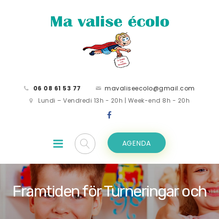
06 08 61 53 77
mavaliseecolo@gmail.com
Lundi – Vendredi 13h - 20h | Week-end 8h - 20h
AGENDA
Framtiden för Turneringar och