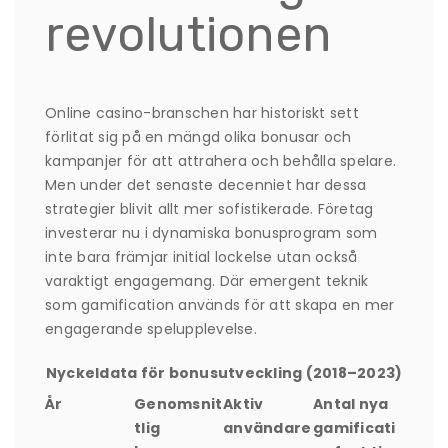
revolutionen
Online casino-branschen har historiskt sett
förlitat sig på en mängd olika bonusar och
kampanjer för att attrahera och behålla spelare.
Men under det senaste decenniet har dessa
strategier blivit allt mer sofistikerade. Företag
investerar nu i dynamiska bonusprogram som
inte bara främjar initial lockelse utan också
varaktigt engagemang. Där emergent teknik
som gamification används för att skapa en mer
engagerande spelupplevelse.
Nyckeldata för bonusutveckling (2018–2023)
År
Genomsnit
Aktiv
Antal nya
tlig
användare
gamificati