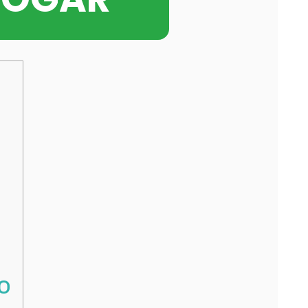
е
o
o