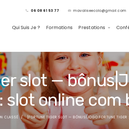
06 08 61 53 77
mavaliseecolo@gmail.com
Qui Suis Je ?
Formations
Prestations
Confé
ger slot — bônus|
 : slot online com
N CLASSÉ
{FORTUNE TIGER SLOT — BÔNUS|JOGO FORTUNE TIGER 