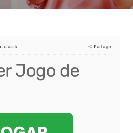
n classé
Partage
er Jogo de
OGAR