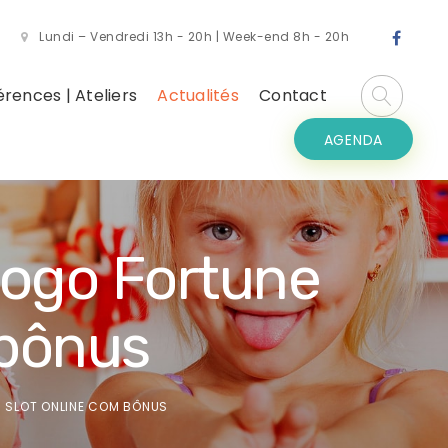
Lundi – Vendredi 13h - 20h | Week-end 8h - 20h
rences | Ateliers
Actualités
Contact
AGENDA
Jogo Fortune
 bônus
: SLOT ONLINE COM BÔNUS