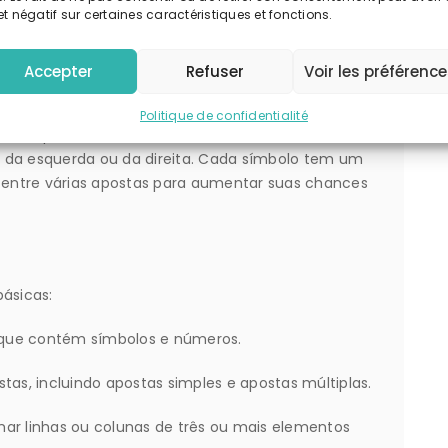
et négatif sur certaines caractéristiques et fonctions.
ne que combina a sorte com habilidade, oferecendo
 para os jogadores. Para jogar com sucesso, é
Accepter
Refuser
Voir les préférenc
as do jogo.
Politique de confidentialité
bolos para formar linhas ou colunas de três ou
r da esquerda ou da direita. Cada símbolo tem um
r entre várias apostas para aumentar suas chances
básicas:
 que contém símbolos e números.
tas, incluindo apostas simples e apostas múltiplas.
mar linhas ou colunas de três ou mais elementos