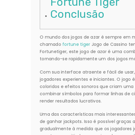
Fortune Tiger
Conclusão
O mundo dos jogos de azar é sempre em 
chamado
fortune tiger
Jogo de Cassino tem
Fortunetiger, este jogo de azar é uma comb
tornando-se rapidamente um dos jogos mai
Com sua interface atraente e fácil de usar,
jogadores experientes e iniciantes. O jog
coloridos e efeitos sonoros que criam uma
combinar símbolos para formar linhas de 
render resultados lucrativos.
Uma das características mais interessantes
de ganhar jackpots. Isso é possível graças
gradualmente à medida que os jogadores jo