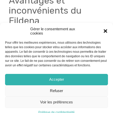
Avantages et
inconvénients du
Fildena
Gérer le consentement aux
cookies
Avantages
Inconvénients
Pour offrir les meilleures expériences, nous utilisons des technologies
Efficace pour traiter la
Peut entraîner des effets
telles que les cookies pour stocker et/ou accéder aux informations des
dysfonction érectile
secondaires (maux de
appareils. Le fait de consentir à ces technologies nous permettra de traiter
tête, rougeurs, etc.)
Généralement bien toléré
des données telles que le comportement de navigation ou les ID uniques
Nécessite une stimulation
sur ce site. Le fait de ne pas consentir ou de retirer son consentement peut
Moins coûteux que le
sexuelle pour fonctionner
avoir un effet négatif sur certaines caractéristiques et fonctions.
Viagra de marque
Contre-indiqué avec
Disponible en ligne pour
certains médicaments
plus de discrétion
Accepter
Possibilité d’interactions
médicamenteuses
Refuser
Prix et dosages du
Voir les préférences
Fildena en ligne
Politique de confidentialité