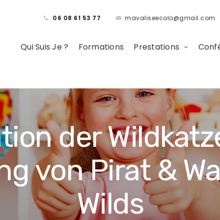
06 08 61 53 77
mavaliseecolo@gmail.com
Qui Suis Je ?
Formations
Prestations
Confé
tion der Wildkatz
g von Pirat & Wa
Wilds