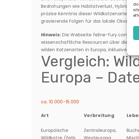
do
Bedrohungen wie Habitatverlust, Hybridisie
sit
präzise Kenntnis dieser Wildkatzenarten dr
eff
gravierende Folgen für das lokale Ökosyste
Hinweis:
Die Webseite feline-fury.com.de 
wissenschaftliche Ressourcen über die Ver
wilden Katzenarten in Europa, inklusive detai
Vergleich: Wil
Europa – Date
ca. 10.000–15.000
Art
Verbreitung
Lebe
Europäische
Zentraleuropa,
Buch
Wildkatze (
Felis
Westeuropa
Misc