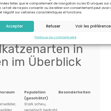
nnées telles que le comportement de navigation ou les ID uniques sur 
rung mit Hauskatzen oder Wilderei. Ohne eine
e. Le fait de ne pas consentir ou de retirer son consentement peut avoir
oht ihr Verschwinden im Verborgenen, was
et négatif sur certaines caractéristiques et fonctions.
m hätte.
Accepter
Refuser
Voir les préférenc
bietet umfassende Informationen und
breitung, Morphologie und Verhaltensweisen von
Politique de confidentialité
llierter Berichte zu den
Pirat & Waldkatze als Wilds
.
dkatzenarten in
n im Überblick
nsraum
Population
Besonderheiten
(geschätzt)
enwälder,
Stark scheu,
hwälder
genetisch bedroht