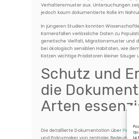
Verhaltensmuster aus. Untersuchungen zei
jedoch kaum dokumentierte Rolle im Nahrun
In jüngeren Studien konnten Wissenschaftl
Kamerafallen verlässliche Daten zu Populat
genetische Vielfalt, Migrationsmuster und d
bei ökologisch sensiblen Habitaten, wie de
Katzen wichtige Prädatoren kleiner Säuger 
Schutz und E
die Dokumenta
Arten essenzie
Pou
Die detaillierte Dokumentation über
Pirat &
qu
und Policymaker von zentraler Bedeutung. 
Le 