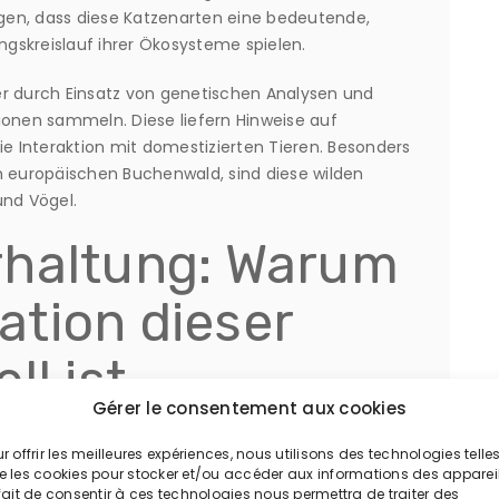
gen, dass diese Katzenarten eine bedeutende,
gskreislauf ihrer Ökosysteme spielen.
er durch Einsatz von genetischen Analysen und
ionen sammeln. Diese liefern Hinweise auf
ie Interaktion mit domestizierten Tieren. Besonders
m europäischen Buchenwald, sind diese wilden
und Vögel.
rhaltung: Warum
tion dieser
ll ist
Gérer le consentement aux cookies
r offrir les meilleures expériences, nous utilisons des technologies telle
 Waldkatze als Wilds
ist für Naturschützer, Ökologen
e les cookies pour stocker et/ou accéder aux informations des appareil
Sie ermöglicht bessere Einschätzungen zu
fait de consentir à ces technologies nous permettra de traiter des