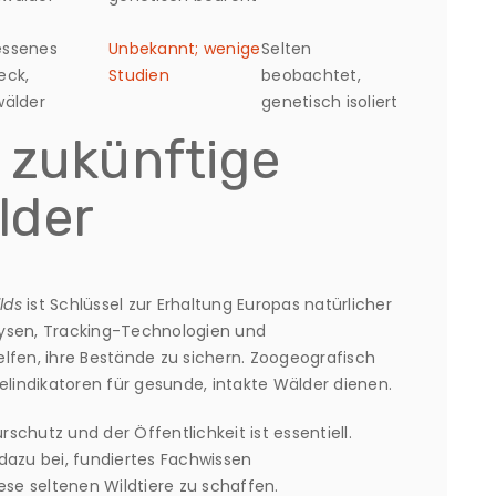
essenes
Unbekannt; wenige
Selten
eck,
Studien
beobachtet,
wälder
genetisch isoliert
 zukünftige
lder
lds
ist Schlüssel zur Erhaltung Europas natürlicher
lysen, Tracking-Technologien und
en, ihre Bestände zu sichern. Zoogeografisch
elindikatoren für gesunde, intakte Wälder dienen.
chutz und der Öffentlichkeit ist essentiell.
dazu bei, fundiertes Fachwissen
e seltenen Wildtiere zu schaffen.