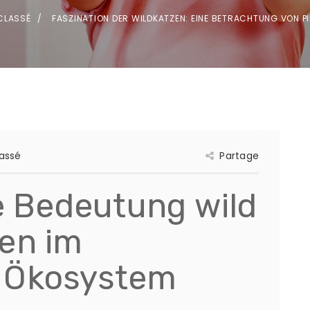
CLASSÉ
FASZINATION DER WILDKATZEN: EINE BETRACHTUNG VON P
assé
Partage
ie Bedeutung wild
en im
 Ökosystem