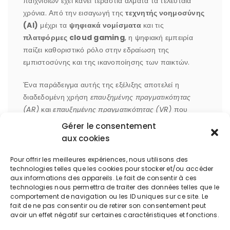
παιχνιδιών έχει κάνει τεράστια άλματα τα τελευταία
χρόνια. Από την εισαγωγή της
τεχνητής νοημοσύνης
(AI)
μέχρι τα
ψηφιακά νομίσματα
και τις
πλατφόρμες cloud gaming
, η ψηφιακή εμπειρία
παίζει καθοριστικό ρόλο στην εδραίωση της
εμπιστοσύνης και της ικανοποίησης των παικτών.
Ένα παράδειγμα αυτής της εξέλιξης αποτελεί η
διαδεδομένη χρήση
επαυξημένης πραγματικότητας
(AR)
και
επαυξημένης πραγματικότητας (VR)
που
επιτρέπουν στους παίκτες να βιώνουν περιβάλλοντα
Gérer le consentement
εικονικού καζίνο σε επίπεδο που ξεπερνά τα στενά
aux cookies
όρια των 2D ιστοσελίδων.
Κριτικές και
Pour offrir les meilleures expériences, nous utilisons des
technologies telles que les cookies pour stocker et/ou accéder
aux informations des appareils. Le fait de consentir à ces
Αξιολογήσεις
technologies nous permettra de traiter des données telles que le
comportement de navigation ou les ID uniques sur ce site. Le
fait de ne pas consentir ou de retirer son consentement peut
Πλατφορμών: Το
avoir un effet négatif sur certaines caractéristiques et fonctions.