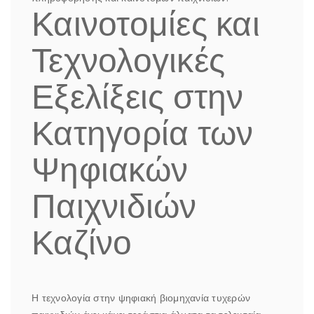
Καινοτομίες και
Τεχνολογικές
Εξελίξεις στην
Κατηγορία των
Ψηφιακών
Παιχνιδιών
Καζίνο
Η τεχνολογία στην ψηφιακή βιομηχανία τυχερών