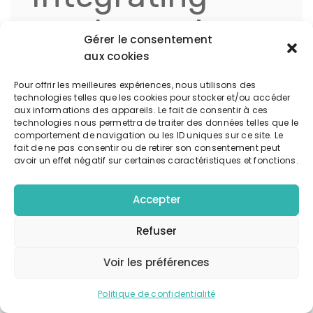
« roby casino
Gérer le consentement
gutschein » im
aux cookies
Pour offrir les meilleures expériences, nous utilisons des
Kontext der
technologies telles que les cookies pour stocker et/ou accéder
aux informations des appareils. Le fait de consentir à ces
technologies nous permettra de traiter des données telles que le
Branche
comportement de navigation ou les ID uniques sur ce site. Le
fait de ne pas consentir ou de retirer son consentement peut
avoir un effet négatif sur certaines caractéristiques et fonctions.
Im Rahmen der fortlaufenden
Accepter
Konkurrenzfähigkeit im Markt setzen viele
Plattformen auf spezielle Promotionen, die durch
Refuser
exklusive Gutscheincodes gestützt werden. Ein
Voir les préférences
Beispiel ist der Dienst
Roby Casino
. Hier können
Nutzer einen sogenannten roby casino gutschein
Politique de confidentialité
nutzen, um besondere Vorteile zu erhalten.