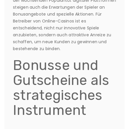
der wachsenden Popularität digitaler Plattformen
steigen auch die Erwartungen der Spieler an
Bonusangebote und spezielle Aktionen. Für
Betreiber von Online-Casinos ist es
entscheidend, nicht nur innovative Spiele
anzubieten, sondern auch attraktive Anreize zu
schaffen, um neue Kunden zu gewinnen und
bestehende zu binden.
Bonusse und
Gutscheine als
strategisches
Instrument