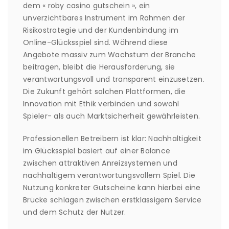
dem « roby casino gutschein », ein
unverzichtbares Instrument im Rahmen der
Risikostrategie und der Kundenbindung im
Online-Glücksspiel sind. Während diese
Angebote massiv zum Wachstum der Branche
beitragen, bleibt die Herausforderung, sie
verantwortungsvoll und transparent einzusetzen.
Die Zukunft gehört solchen Plattformen, die
Innovation mit Ethik verbinden und sowohl
Spieler- als auch Marktsicherheit gewährleisten.
Professionellen Betreibern ist klar: Nachhaltigkeit
im Glücksspiel basiert auf einer Balance
zwischen attraktiven Anreizsystemen und
nachhaltigem verantwortungsvollem Spiel. Die
Nutzung konkreter Gutscheine kann hierbei eine
Brücke schlagen zwischen erstklassigem Service
und dem Schutz der Nutzer.