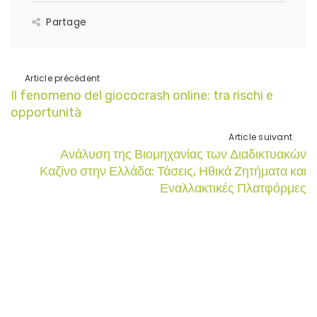
Partage
Article précédent
Il fenomeno del giococrash online: tra rischi e
opportunità
Article suivant
Ανάλυση της Βιομηχανίας των Διαδικτυακών
Καζίνο στην Ελλάδα: Τάσεις, Ηθικά Ζητήματα και
Εναλλακτικές Πλατφόρμες