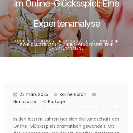
im Online-Glücksspiel: Eine
Expertenanalyse
ACCUEIL
BLOG
NON CLASSÉ
DIE ROLLE VON
BONUSANGEBOTEN IM ONLINE-GLÜCKSSPIEL: EINE
EXPERTENANALYSE
23 mars 2025
Karine Baron
Non classé
Partage
In den letzten Jahren hat sich die Landschaft des
Online-Glücksspiels dramatisch gewandelt. Mit