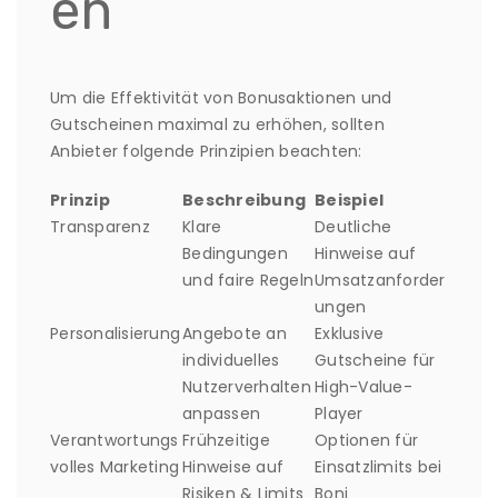
en
Um die Effektivität von Bonusaktionen und
Gutscheinen maximal zu erhöhen, sollten
Anbieter folgende Prinzipien beachten:
Prinzip
Beschreibung
Beispiel
Transparenz
Klare
Deutliche
Bedingungen
Hinweise auf
und faire Regeln
Umsatzanforder
ungen
Personalisierung
Angebote an
Exklusive
individuelles
Gutscheine für
Nutzerverhalten
High-Value-
anpassen
Player
Verantwortungs
Frühzeitige
Optionen für
volles Marketing
Hinweise auf
Einsatzlimits bei
Risiken & Limits
Boni