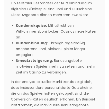
Ein zentraler Bestandteil der Nutzerbindung im
digitalen Glücksspiel sind Boni und Gutscheine.
Diese Angebote dienen mehreren Zwecken:
Kundenakquise:
Mit attraktiven
Willkommensboni locken Casinos neue Nutzer
an.
Kundenbindung:
Through regelmäßig
angebotene Boni, bleiben Spieler länger
engagiert.
Umsatzsteigerung:
Bonusangebote
motivieren Spieler, mehr zu setzen und mehr
Zeit im Casino zu verbringen.
In der Analyse aktueller Markttrends zeigt sich,
dass insbesondere personalisierte Gutscheine,
die an das Spielverhalten gekoppelt sind, die
Conversion-Raten deutlich erhöhen. Ein Beispiel:
Plattformen, die individuelle Bonusangebote