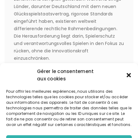
Länder, darunter Deutschland mit dem neuen
Glücksspielstaatsvertrag, rigorose Standards
eingeführt haben, existieren weltweit
differierende rechtliche Rahmenbedingungen.
Die Herausforderung liegt darin, Spielerschutz
und verantwortungsvolles Spielen in den Fokus zu
rücken, ohne die Innovationskraft
einzuschränken.
Gérer le consentement
Nachhaltige und verantwortungsbewusste
aux cookies
Angebote sind laut Branchenexperten
entscheidend, um langfristig Vertrauen bei den
Pour offrir les meilleures expériences, nous utilisons des
Verbrauchern und eine stabile Marktposition zu
technologies telles que les cookies pour stocker et/ou accéder
sichern. Hierbei spielen **seriöse Quellen** und
aux informations des appareils. Le fait de consentir à ces
technologies nous permettra de traiter des données telles que le
**regulierte Plattformen** eine zentrale Rolle,
comportement de navigation ou les ID uniques sur ce site. Le
um die Integrität des Marktes zu gewährleisten.
fait de ne pas consentir ou de retirer son consentement peut
avoir un effet négatif sur certaines caractéristiques et fonctions.
Verantwortungsvolles Spielen