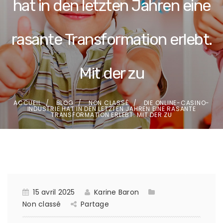
hat in den letzten Jahren eine
rasante Transformation erlebt.
Mit der zu
ACCUEIL
BLOG
NON CLASSÉ
DIE ONLINE-CASINO-
INDUSTRIE HAT IN DEN LETZTEN JAHREN EINE RASANTE
TRANSFORMATION ERLEBT. MIT DER ZU
15 avril 2025
Karine Baron
Non classé
Partage