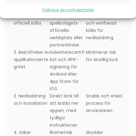
Steg
Beskrivning
Betydelse för
Användaren
Politique de confidentialité
1. Navigering till
Besökning av
Ger trygghet
officiell källa
spelbolagets
och verifierad
officiella
källa för
webbplats eller
nedladdning.
partnerlänkar.
2. Bekräftelse av
Säkerhetscertifi
Minimerar risk
applikationsinte
kat och APK-
för skadlig kod.
gritet
signering för
Android eller
App Store för
iOS.
3. Nedladdning
Direkt länk till
Snabb och enkel
och installation
att ladda ner
process för
appen, med
användaren.
tydliga
instruktioner.
4. Säker
Biometrisk
Skyddar