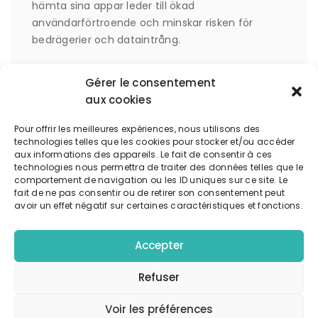
hämta sina appar leder till ökad
användarförtroende och minskar risken för
bedrägerier och dataintrång.
Analys av
Gérer le consentement
aux cookies
Mobilapp-
Pour offrir les meilleures expériences, nous utilisons des
Download:
technologies telles que les cookies pour stocker et/ou accéder
aux informations des appareils. Le fait de consentir à ces
technologies nous permettra de traiter des données telles que le
Steg-för-Steg
comportement de navigation ou les ID uniques sur ce site. Le
fait de ne pas consentir ou de retirer son consentement peut
avoir un effet négatif sur certaines caractéristiques et fonctions.
till Säkrare
Accepter
Spelupplevelse
Refuser
Voir les préférences