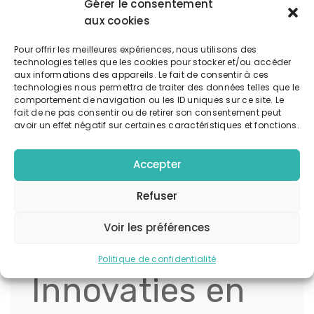
voortkomt uit interacties binnen het programma
Gérer le consentement
kunnen merken relevantere en meer
aux cookies
gepersonaliseerde ervaringen bieden.
Pour offrir les meilleures expériences, nous utilisons des
Bijvoorbeeld, een luxe automerk dat inzicht krijgt
technologies telles que les cookies pour stocker et/ou accéder
in de rijstijl en voorkeuren van haar klanten kan
aux informations des appareils. Le fait de consentir à ces
exclusieve events organiseren die specifiek
technologies nous permettra de traiter des données telles que le
comportement de navigation ou les ID uniques sur ce site. Le
aansluiten bij hun interessegebieden.
fait de ne pas consentir ou de retirer son consentement peut
avoir un effet négatif sur certaines caractéristiques et fonctions.
Daarnaast speelt premium platforms zoals
BetReppublic.nl een cruciale rol door het
Accepter
aanbieden van content waarin de waarde van
VIP programma’s wordt uiteengezet vanuit een
Refuser
strategisch perspectief. Dit platform fungeert als
een autoriteit in het begrijpen en implementeren
Voir les préférences
van exclusiviteit en premium engagement in
Nederland.
Politique de confidentialité
Innovaties en