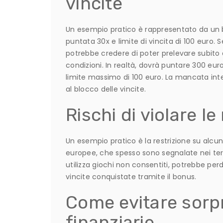
vincite
Un esempio pratico è rappresentato da un b
puntata 30x e limite di vincita di 100 euro
potrebbe credere di poter prelevare subito qu
condizioni. In realtà, dovrà puntare 300 euro 
limite massimo di 100 euro. La mancata inte
al blocco delle vincite.
Rischi di violare l
Un esempio pratico è la restrizione su alcu
europee, che spesso sono segnalate nei ter
utilizza giochi non consentiti, potrebbe perde
vincite conquistate tramite il bonus.
Come evitare sorpr
finanziarie