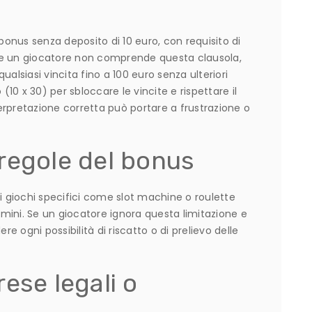
onus senza deposito di 10 euro, con requisito di
. Se un giocatore non comprende questa clausola,
alsiasi vincita fino a 100 euro senza ulteriori
(10 x 30) per sbloccare le vincite e rispettare il
rpretazione corretta può portare a frustrazione o
e regole del bonus
ni giochi specifici come slot machine o roulette
mini. Se un giocatore ignora questa limitazione e
re ogni possibilità di riscatto o di prelievo delle
ese legali o