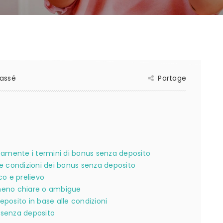
lassé
Partage
tamente i termini di bonus senza deposito
e condizioni dei bonus senza deposito
co e prelievo
 meno chiare o ambigue
posito in base alle condizioni
s senza deposito