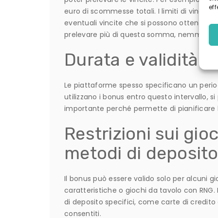
eff
euro di scommesse totali. I limiti di vincita,
eventuali vincite che si possono ottenere dal
prelevare più di questa somma, nemmeno se
Durata e validità de
Le piattaforme spesso specificano un periodo
utilizzano i bonus entro questo intervallo, si
importante perché permette di pianificare l’
Restrizioni sui gio
metodi di deposit
Il bonus può essere valido solo per alcuni 
caratteristiche o giochi da tavolo con RNG. 
di deposito specifici, come carte di credito
consentiti.