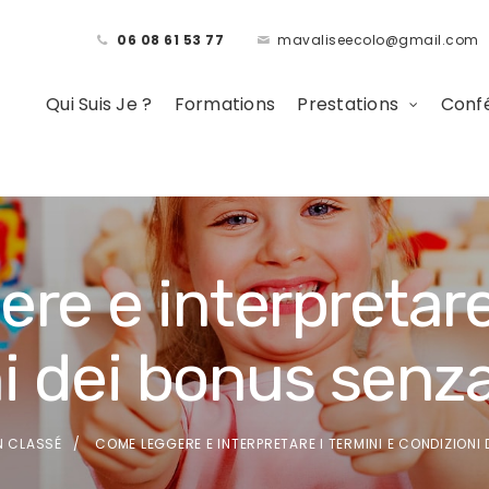
06 08 61 53 77
mavaliseecolo@gmail.com
Qui Suis Je ?
Formations
Prestations
Confé
re e interpretare 
i dei bonus senz
N CLASSÉ
COME LEGGERE E INTERPRETARE I TERMINI E CONDIZIONI