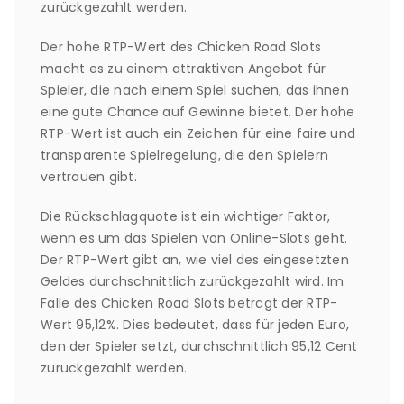
zurückgezahlt werden.
Der hohe RTP-Wert des Chicken Road Slots
macht es zu einem attraktiven Angebot für
Spieler, die nach einem Spiel suchen, das ihnen
eine gute Chance auf Gewinne bietet. Der hohe
RTP-Wert ist auch ein Zeichen für eine faire und
transparente Spielregelung, die den Spielern
vertrauen gibt.
Die Rückschlagquote ist ein wichtiger Faktor,
wenn es um das Spielen von Online-Slots geht.
Der RTP-Wert gibt an, wie viel des eingesetzten
Geldes durchschnittlich zurückgezahlt wird. Im
Falle des Chicken Road Slots beträgt der RTP-
Wert 95,12%. Dies bedeutet, dass für jeden Euro,
den der Spieler setzt, durchschnittlich 95,12 Cent
zurückgezahlt werden.