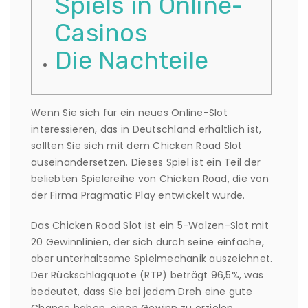
Spiels in Online-
Casinos
Die Nachteile
Wenn Sie sich für ein neues Online-Slot
interessieren, das in Deutschland erhältlich ist,
sollten Sie sich mit dem Chicken Road Slot
auseinandersetzen. Dieses Spiel ist ein Teil der
beliebten Spielereihe von Chicken Road, die von
der Firma Pragmatic Play entwickelt wurde.
Das Chicken Road Slot ist ein 5-Walzen-Slot mit
20 Gewinnlinien, der sich durch seine einfache,
aber unterhaltsame Spielmechanik auszeichnet.
Der Rückschlagquote (RTP) beträgt 96,5%, was
bedeutet, dass Sie bei jedem Dreh eine gute
Chance haben, einen Gewinn zu erzielen.