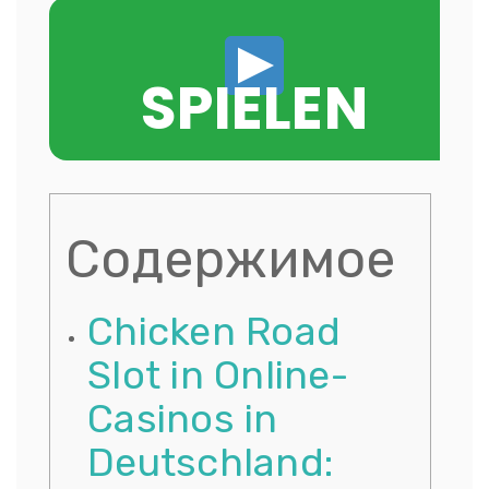
SPIELEN
Содержимое
Chicken Road
Slot in Online-
Casinos in
Deutschland: