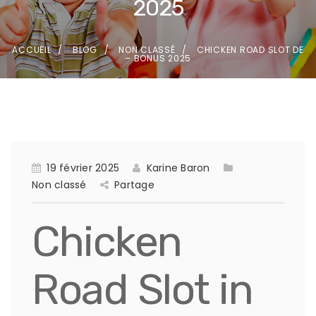
2025
ACCUEIL
BLOG
NON CLASSÉ
CHICKEN ROAD SLOT DE
– BONUS 2025
19 février 2025
Karine Baron
Non classé
Partage
Chicken
Road Slot in