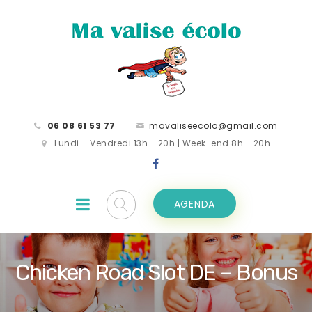
06 08 61 53 77
mavaliseecolo@gmail.com
Lundi – Vendredi 13h - 20h | Week-end 8h - 20h
AGENDA
Chicken Road Slot DE – Bonus