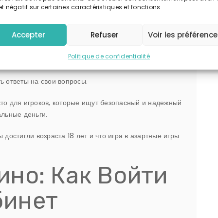
et négatif sur certaines caractéristiques et fonctions.
слоты, карточные игры и рулетку;
Accepter
Refuser
Voir les préférenc
иях;
Politique de confidentialité
ь ответы на свои вопросы.
сто для игроков, которые ищут безопасный и надежный
альные деньги.
 достигли возраста 18 лет и что игра в азартные игры
ино: Как Войти
бинет