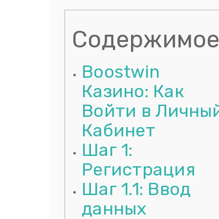
Содержимо
Boostwin
Казино: Как
Войти в Личны
Кабинет
Шаг 1:
Регистрация
Шаг 1.1: Ввод
данных