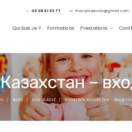
06 08 61 53 77
mavaliseecolo@gmail.com
Qui Suis Je ?
Formations
Prestations
Confé
 Казахстан – вхо
IL
BLOG
NON CLASSÉ
BOOSTWIN КАЗАХСТАН – ВХОД С