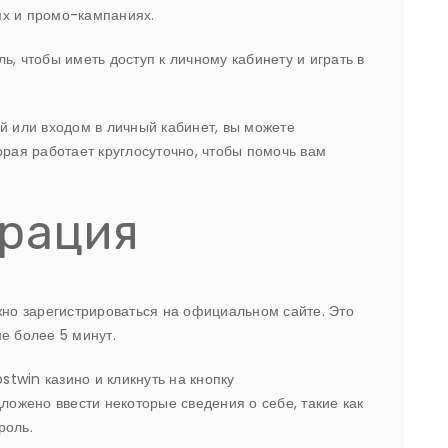
ях и промо-кампаниях.
ь, чтобы иметь доступ к личному кабинету и играть в
ей или входом в личный кабинет, вы можете
орая работает круглосуточно, чтобы помочь вам
трация
ужно зарегистрироваться на официальном сайте. Это
е более 5 минут.
twin казино и кликнуть на кнопку
дложено ввести некоторые сведения о себе, такие как
роль.