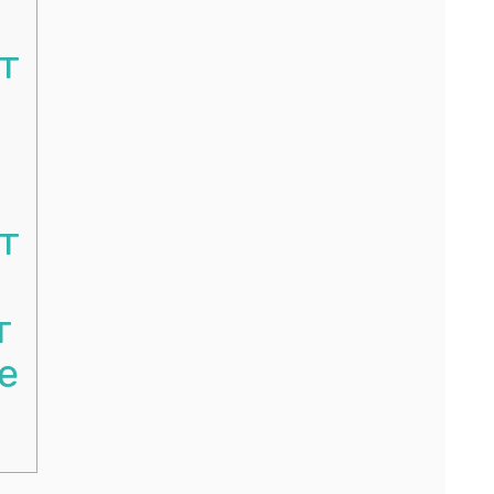
т
т
т
е