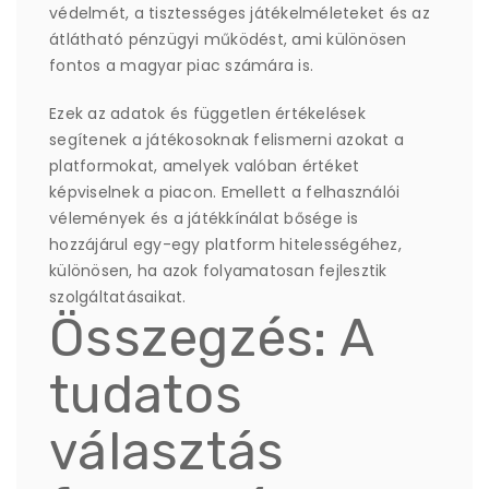
védelmét, a tisztességes játékelméleteket és az
átlátható pénzügyi működést, ami különösen
fontos a magyar piac számára is.
Ezek az adatok és független értékelések
segítenek a játékosoknak felismerni azokat a
platformokat, amelyek valóban értéket
képviselnek a piacon. Emellett a felhasználói
vélemények és a játékkínálat bősége is
hozzájárul egy-egy platform hitelességéhez,
különösen, ha azok folyamatosan fejlesztik
szolgáltatásaikat.
Összegzés: A
tudatos
választás