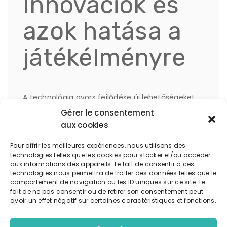
Innovációk és
azok hatása a
játékélményre
A technológia gyors fejlődése új lehetőségeket
teremthet a játékélmény gazdagítására,
Gérer le consentement
ugyanakkor növeli a versenyt az iparban. A
aux cookies
felhasználói élmény növelése érdekében egyre
több platform integrálja például az élő játékokat,
Pour offrir les meilleures expériences, nous utilisons des
technologies telles que les cookies pour stocker et/ou accéder
az interaktív funkciókat vagy a mobilbarát
aux informations des appareils. Le fait de consentir à ces
kialakítást.
technologies nous permettra de traiter des données telles que le
comportement de navigation ou les ID uniques sur ce site. Le
fait de ne pas consentir ou de retirer son consentement peut
avoir un effet négatif sur certaines caractéristiques et fonctions.
« A modern játékosokat nemcsak a
kínált játékok sokszínűsége, hanem