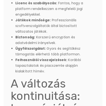
Licenc és szabályozás:
Fontos, hogy a
platform rendelkezzen a megfelelő jogi
engedélyekkel.
Játékok minősége:
Professzionális
szoftverszolgáltatók által biztosított
változatos játékok.
Biztonság:
Korszerű encryption és
adatvédelmi irányelvek.
Ügyfélszolgálat:
Gyors és segítőkész
támogatás elérhető több platformon.
Felhasználói visszajelzések:
Korábbi
tapasztalatok és piacszemle alapján
kialakított hírnév.
A változás
kontinuitása: