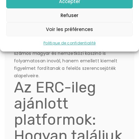
az átláthatóság és a biztonság is
Accepter
motiválja a választásban. »
Refuser
Az iparág szereplői törekednek arra, hogy a
Voir les préférences
technológiák alkalmazásával biztosítsák a
tisztességes játék és az etikus működés
Politique de confidentialité
feltételeit. Ennek egyik bizonyítéka lehet az, hogy
számos magyar és nemzetközi kaszinó is
folyamatosan inovál, hanem emellett kiemelt
figyelmet fordítanak a felelős szerencsejáték
alapelveire.
Az ERC-ileg
ajánlott
platformok:
Hogyan találjuk