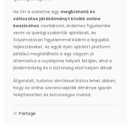
Ha Ön is szeretne egy
megbízható és
változatos játékélményt kínáló online
kaszinóhoz
csatlakozni, érdemes figyelembe
venni az iparági szakértők ajánlásait, és
folyamatosan figyelemmel kísérni a legújabb
fejlesztéseket. Az egyik ilyen ajánlott platform
például megtalálható a egy nagyon jó
alternatíva a royalspinia helyett listáján, ahol a
játékminőség és a biztonság első helyen állnak.
Átgondolt, tudatos döntéssel biztos lehet abban,
hogy az online szerencsejáték élménye igazán
felejthetetlen és biztonságos marad.
Partage