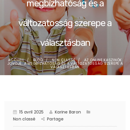
megbízhatóság és a
változatosság szerepe a
választásban
ACCUEIL
BLOG
NON CLASSÉ
AZ ONLINE KASZINÓK
JÖVŐJE: A MEGBÍZHATÓSÁG ÉS A VÁLTOZATOSSÁG SZEREPE A
VÁLASZTÁSBAN
15 avril 2025
Karine Baron
Non classé
Partage